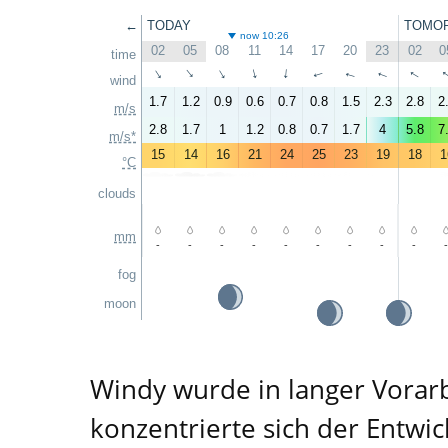
←
TODAY
TOMO
now 10:26
02
05
08
11
14
17
20
23
02
0
time
↑
↑
↑
↑
↑
↑
↑
↑
↑
wind
1.7
1.2
0.9
0.6
0.7
0.8
1.5
2.3
2.8
2
m/s
2.8
1.7
1
1.2
0.8
0.7
1.7
4
5.8
7
m/s*
15
14
16
21
24
25
23
19
18
1
°C
clouds
mm
-
-
-
-
-
-
-
-
-
-
fog
moon
Windy wurde in langer Vorarb
konzentrierte sich der Entwi