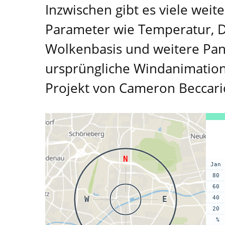
Inzwischen gibt es viele wei
Parameter wie Temperatur, Dru
Wolkenbasis und weitere Pane
ursprüngliche Windanimation
Projekt von Cameron Beccario
N
Jan
80
60
W
E
40
20
%