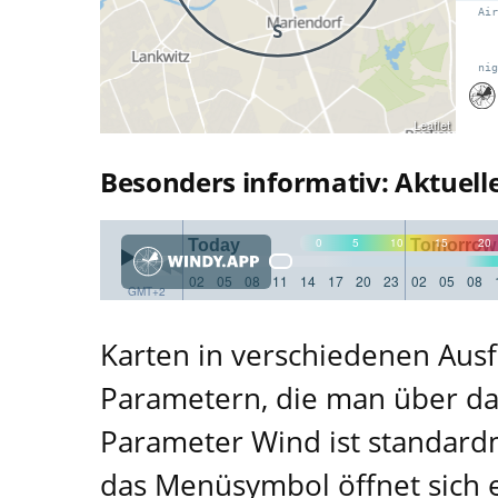
Air
S
nig
52.455
Leaflet
Besonders informativ: Aktuel
2 km
1 mi
0
5
10
15
20
Today
Tomorrow
02
05
08
11
14
17
20
23
02
05
08
GMT+2
Karten in verschiedenen Aus
Parametern, die man über da
Parameter Wind ist standardm
das Menüsymbol öffnet sich 