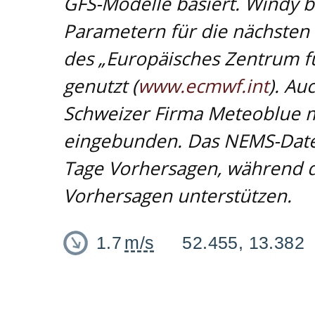
GFS-Modelle basiert. Windy bi
Parametern für die nächsten
des „Europäisches Zentrum fü
genutzt (
www.ecmwf.int
). A
Schweizer Firma Meteoblue m
eingebunden. Das NEMS-Daten
Tage Vorhersagen, während d
Vorhersagen unterstützen.
1.7
m/s
52.455, 13.382