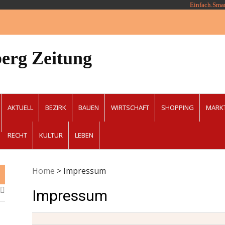
Einfach.Sma
erg Zeitung
AKTUELL
BEZIRK
BAUEN
WIRTSCHAFT
SHOPPING
MARK
RECHT
KULTUR
LEBEN
Home
>
Impressum
Impressum