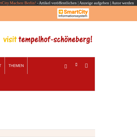
rtCity.Machen:Berlin!
-
Artikel veröffentlichen
|
Anzeige aufgeben |
Autor werden
T
THEMEN