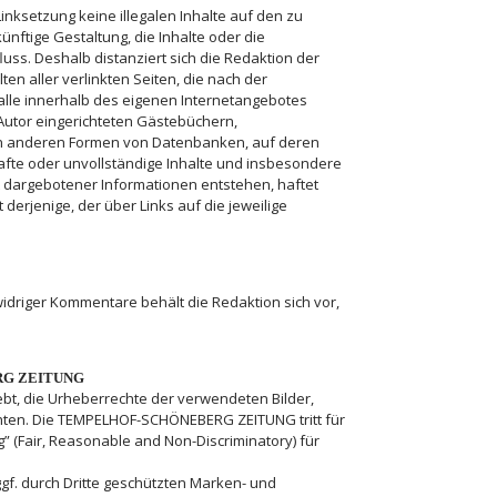
Linksetzung keine illegalen Inhalte auf den zu
nftige Gestaltung, die Inhalte oder die
luss. Deshalb distanziert sich die Redaktion der
 aller verlinkten Seiten, die nach der
 alle innerhalb des eigenen Internetangebotes
Autor eingerichteten Gästebüchern,
llen anderen Formen von Datenbanken, auf deren
erhafte oder unvollständige Inhalte und insbesondere
t dargebotener Informationen entstehen, haftet
 derjenige, der über Links auf die jeweilige
twidriger Kommentare behält die Redaktion sich vor,
ERG ZEITUNG
t, die Urheberrechte der verwendeten Bilder,
ten. Die TEMPELHOF-SCHÖNEBERG ZEITUNG tritt für
g” (Fair, Reasonable and Non-Discriminatory) für
. durch Dritte geschützten Marken- und