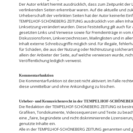
Der Autor erklärt hiermit ausdrücklich, dass zum Zeitpunkt der 
verlinkenden Seiten erkennbar waren. Auf die aktuelle und zukü
Urheberschaft der verlinkten Seiten hat der Autor keinerlei Einf
TEMPELHOF-SCHÖNEBERG ZEITUNG ausdrücklich von allen Inhalten
Linksetzung verändert wurden. Diese Feststellung gilt auch für
gesetzten Links und Verweise sowie für Fremdeinträge in vom 
Diskussionsforen, Linkverzeichnissen, Mailinglisten und in a
Inhalt externe Schreibzugriffe möglich sind. Für illegale, fehl
für Schäden, die aus der Nutzung oder Nichtnutzung solcherar
allein der Anbieter der Seite, auf welche verwiesen wurde, nicht
Veröffentlichung lediglich verweist.
Kommentarfunktion
Die Kommentarfunktion ist derzeit nicht aktiviert. Im Falle rech
diese unmittelbar und ohne Ankündigung zu löschen.
Urheber- und Kennzeichenrecht in der TEMPELHOF-SCHÖNEB
Die Redaktion der TEMPELHOF-SCHÖNEBERG ZEITUNG ist bestreb
Grafiken, Tondokumente, Videosequenzen und Texte zu beach
eine „faire, begründete und nicht diskriminierende Lizensierun
genutzte Inhalte ein.
Alle in der TEMPELHOF-SCHÖNEBERG ZEITUNG genannten und ggf