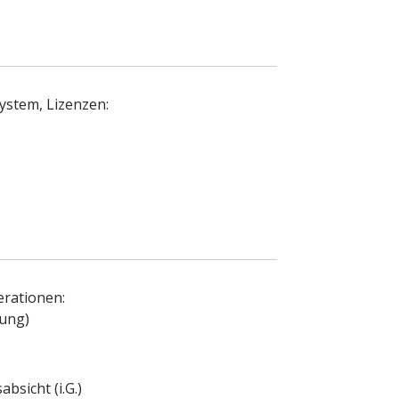
ystem, Lizenzen:
erationen:
dung)
sicht (i.G.)