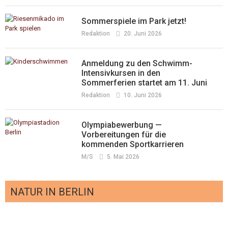
Der ambulante Hospizdienst Vivantes im
Redaktion
24. Oktober 2025
Sommerspiele im Park jetzt!
Herzen Tempelhofs sucht ehrenamtliche
Mitarbeiter*innen:
Redaktion
20. Juni 2026
Redaktion
30. Juli 2025
Anmeldung zu den Schwimm-
Intensivkursen in den
Sommerferien startet am 11. Juni
Redaktion
10. Juni 2026
Olympiabewerbung —
Vorbereitungen für die
kommenden Sportkarrieren
M/s
5. Mai 2026
NATUR IN BERLIN