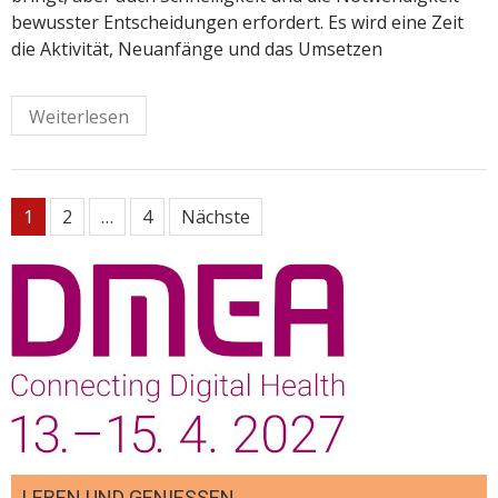
bewusster Entscheidungen erfordert. Es wird eine Zeit
die Aktivität, Neuanfänge und das Umsetzen
Weiterlesen
Seitennummerierung
1
2
…
4
Nächste
der
Beiträge
LEBEN UND GENIESSEN