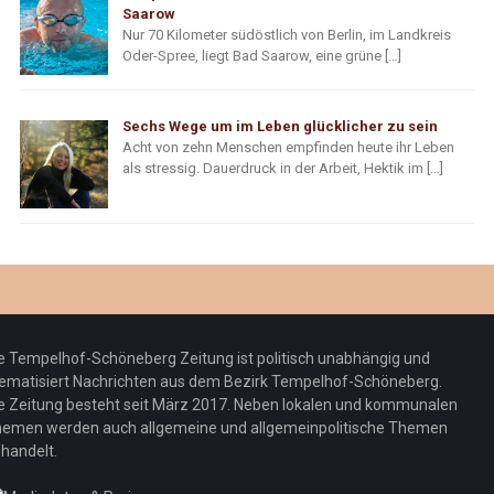
Saarow
Nur 70 Kilometer südöstlich von Berlin, im Landkreis
Oder-Spree, liegt Bad Saarow, eine grüne […]
Sechs Wege um im Leben glücklicher zu sein
Acht von zehn Menschen empfinden heute ihr Leben
als stressig. Dauerdruck in der Arbeit, Hektik im […]
e Tempelhof-Schöneberg Zeitung ist politisch unabhängig und
ematisiert Nachrichten aus dem Bezirk Tempelhof-Schöneberg.
e Zeitung besteht seit März 2017. Neben lokalen und kommunalen
emen werden auch allgemeine und allgemeinpolitische Themen
handelt.