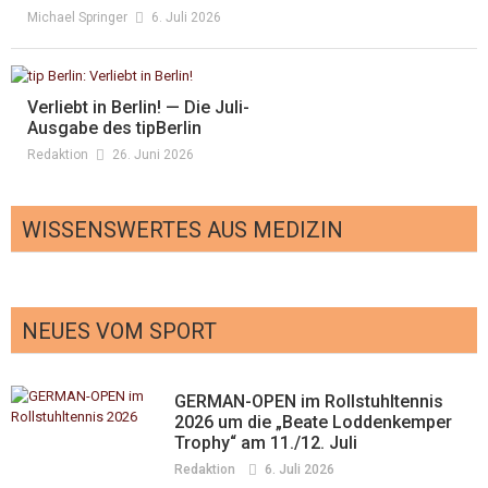
Michael Springer
6. Juli 2026
Verliebt in Berlin! — Die Juli-
Ausgabe des tipBerlin
Redaktion
26. Juni 2026
WISSENSWERTES AUS MEDIZIN
NEUES VOM SPORT
Öffentliche Impfempfehlung für Berlin
wurde aktualisiert
Hebammen ohne ausreichende
Redaktion
24. Februar 2026
GERMAN-OPEN im Rollstuhltennis
wirtschaftliche Basis
2026 um die „Beate Loddenkemper
Trophy“ am 11./12. Juli
Kinder mit ME/CFS brauchen mehr
Redaktion
1. November 2025
Redaktion
6. Juli 2026
Forschung