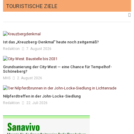
TOURISTISCHE ZIELE
Gesundheit der Berliner Straßenbäume
leicht verbessert
Blaualgen in Teichen und Badegewässern
Redaktion
31. Juli 2026
M/s
4. Juli 2026
Was deine Gartenvögel bei 35°C tun – die
Ist das „Kreuzberg-Denkmal“ heute noch zeitgemäß?
meisten Menschen liegen völlig falsch
Redaktion
7. August 2026
Eichenprozessionsspinner wird intensiv
Redaktion
26. Juni 2026
bekämpft
Grundsanierung der City-West — eine Chance für Tempelhof-
Schöneberg?
Michael Springer
19. Juni 2026
MHS
2. August 2026
Nilpferdtreffen in der John-Locke-Siedlung
Redaktion
22. Juli 2026