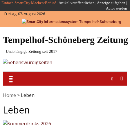
Skip
Einfach.SmartCity.Machen:Berlin!
-
Artikel veröffentlichen
|
Anzeige aufgeben |
Autor werden
to
Freitag, 07. August 2026
content
Tempelhof-Schöneberg Zeitung
Unabhängige Zeitung seit 2017
Home
>
Leben
Leben