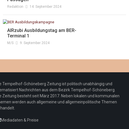
Redaktion
14. September 2024
AIRzubi Ausbildungstag am BER-
Terminal 1
M/s
9. September 2024
e Tempelhof-Schöneberg Zeitung ist politisch unabhängig und
ematisiert Nachrichten aus dem Bezirk Tempelhof-Schöneberg.
e Zeitung besteht seit März 2017. Neben lokalen und kommunalen
emen werden auch allgemeine und allgemeinpolitische Themen
handelt.