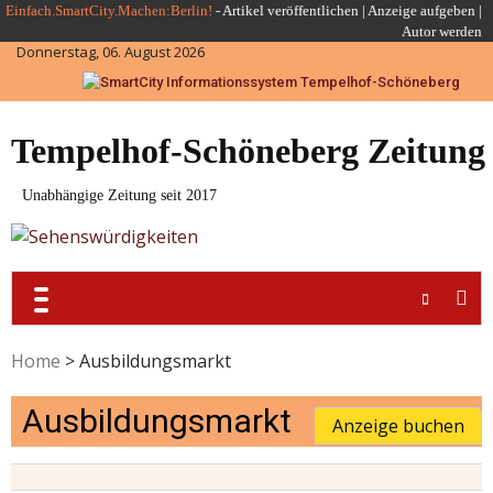
Skip
Einfach.SmartCity.Machen:Berlin!
-
Artikel veröffentlichen
|
Anzeige aufgeben |
Autor werden
to
Donnerstag, 06. August 2026
content
Tempelhof-Schöneberg Zeitung
Unabhängige Zeitung seit 2017
Home
>
Ausbildungsmarkt
Ausbildungsmarkt
Anzeige buchen