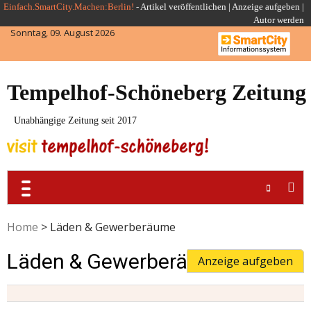
Skip
Einfach.SmartCity.Machen:Berlin!
-
Artikel veröffentlichen
|
Anzeige aufgeben |
Autor werden
to
Sonntag, 09. August 2026
content
Tempelhof-Schöneberg Zeitung
Unabhängige Zeitung seit 2017
Home
>
Läden & Gewerberäume
Läden & Gewerberäume
Anzeige aufgeben