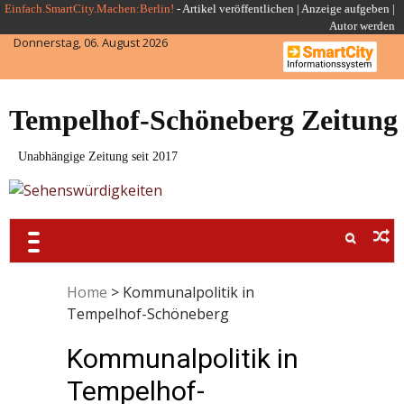
Skip
Einfach.SmartCity.Machen:Berlin!
-
Artikel veröffentlichen
|
Anzeige aufgeben |
Autor werden
to
Donnerstag, 06. August 2026
content
Tempelhof-Schöneberg Zeitung
Unabhängige Zeitung seit 2017
Home
>
Kommunalpolitik in
Tempelhof-Schöneberg
Kommunalpolitik in
Tempelhof-