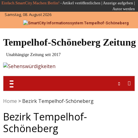
Skip
Einfach.SmartCity.Machen:Berlin!
-
Artikel veröffentlichen
|
Anzeige aufgeben |
Autor werden
to
Samstag, 08. August 2026
content
Tempelhof-Schöneberg Zeitung
Unabhängige Zeitung seit 2017
Home
>
Bezirk Tempelhof-Schöneberg
Bezirk Tempelhof-
Schöneberg