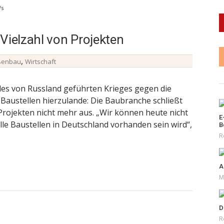
/s
Vielzahl von Projekten
,
ßenbau
Wirtschaft
es von Russland geführten Krieges gegen die
e Baustellen hierzulande: Die Baubranche schließt
Projekten nicht mehr aus. „Wir können heute nicht
E
lle Baustellen in Deutschland vorhanden sein wird“,
B
R
A
M
D
R