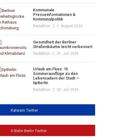
Kommunale
Presseinformationen &
Kommunalpolitik
Redaktion
1. August 2026
Gesundheit der Berliner
Straßenbäume leicht verbessert
Redaktion
31. Juli 2026
Urlaub am Fluss: 15
Sommerausflüge zu den
Lebensadern der Stadt —
tipBerlin
Redaktion
30. Juli 2026
Katwarn Twitter
S-Bahn Berlin Twitter