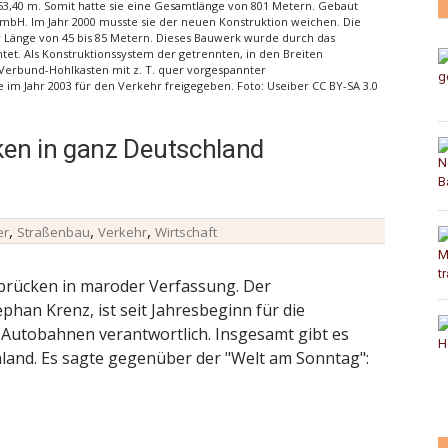
 53,40 m. Somit hatte sie eine Gesamtlänge von 801 Metern. Gebaut
bH. Im Jahr 2000 musste sie der neuen Konstruktion weichen. Die
er Länge von 45 bis 85 Metern. Dieses Bauwerk wurde durch das
t. Als Konstruktionssystem der getrennten, in den Breiten
Verbund-Hohlkasten mit z. T. quer vorgespannter
im Jahr 2003 für den Verkehr freigegeben. Foto: Useiber CC BY-SA 3.0
en in ganz Deutschland
,
,
,
er
Straßenbau
Verkehr
Wirtschaft
brücken in maroder Verfassung. Der
han Krenz, ist seit Jahresbeginn für die
 Autobahnen verantwortlich. Insgesamt gibt es
land. Es sagte gegenüber der "Welt am Sonntag":