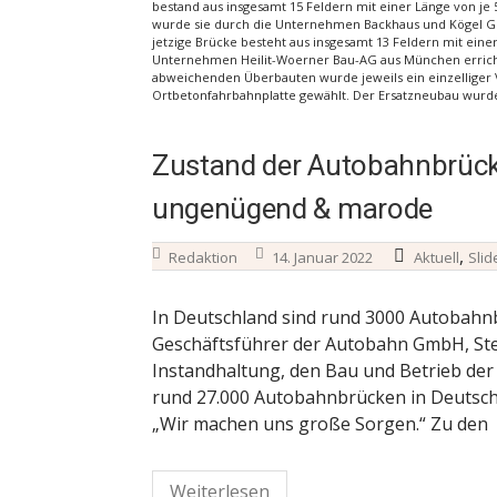
bestand aus insgesamt 15 Feldern mit einer Länge von je
wurde sie durch die Unternehmen Backhaus und Kögel Gm
jetzige Brücke besteht aus insgesamt 13 Feldern mit ein
Unternehmen Heilit-Woerner Bau-AG aus München errichte
abweichenden Überbauten wurde jeweils ein einzelliger 
Ortbetonfahrbahnplatte gewählt. Der Ersatzneubau wurde 
Zustand der Autobahnbrück
ungenügend & marode
,
Redaktion
14. Januar 2022
Aktuell
Slid
In Deutschland sind rund 3000 Autobahn
Geschäftsführer der Autobahn GmbH, Step
Instandhaltung, den Bau und Betrieb der
rund 27.000 Autobahnbrücken in Deutsch
„Wir machen uns große Sorgen.“ Zu den
Weiterlesen