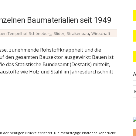
einzelnen Baumaterialien seit 1949
,
,
,
uen Tempelhof-Schöneberg
Slider
Straßenbau
Wirtschaft
sse, zunehmende Rohstoffknappheit und die
uf den gesamten Bausektor ausgewirkt: Bauen ist
e das Statistische Bundesamt (Destatis) mitteilt,
Baustoffe wie Holz und Stahl im Jahresdurchschnitt
A
A
in der heutigen Brücke errichtet. Die mehrstegige Plattenbalkenbrücke