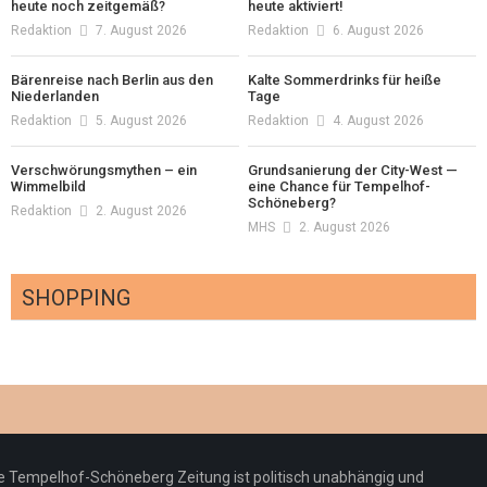
heute noch zeitgemäß?
heute aktiviert!
Redaktion
7. August 2026
Redaktion
6. August 2026
Bärenreise nach Berlin aus den
Kalte Sommerdrinks für heiße
Niederlanden
Tage
Redaktion
5. August 2026
Redaktion
4. August 2026
Verschwörungsmythen – ein
Grundsanierung der City-West —
Wimmelbild
eine Chance für Tempelhof-
Schöneberg?
Redaktion
2. August 2026
MHS
2. August 2026
SHOPPING
Optiker – fit für die Sonnenfinsternis!
Redaktion
23. Juli 2026
Pepe Jeans London mit Summer Sale und
e Tempelhof-Schöneberg Zeitung ist politisch unabhängig und