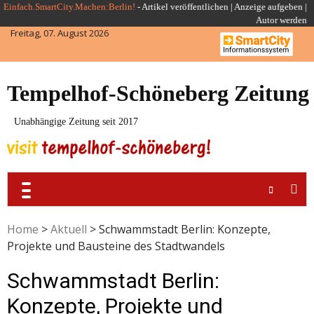
Skip
Einfach.SmartCity.Machen:Berlin!
-
Artikel veröffentlichen
|
Anzeige aufgeben |
Autor werden
to
Freitag, 07. August 2026
content
Tempelhof-Schöneberg Zeitung
Unabhängige Zeitung seit 2017
Home
>
Aktuell
>
Schwammstadt Berlin: Konzepte,
Projekte und Bausteine des Stadtwandels
Schwammstadt Berlin:
Konzepte, Projekte und