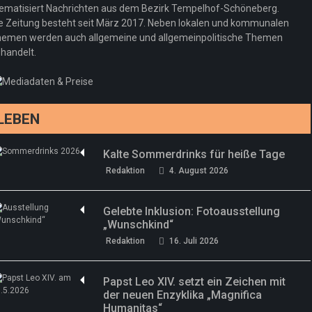
neuer Kollektion
ematisiert Nachrichten aus dem Bezirk Tempelhof-Schöneberg.
Woher kommt der Honig? – Neue EU-
Redaktion
19. Juli 2026
e Zeitung besteht seit März 2017. Neben lokalen und kommunalen
Regeln gelten 14. Juni
emen werden auch allgemeine und allgemeinpolitische Themen
handelt.
Sommermärchen 2026: Frittenwerk bringt
Redaktion
13. Juni 2026
drei neue Specials zur Fußball-WM
Redaktion
13. Juni 2026
LEBEN
Kalte Sommerdrinks für heiße Tage
Redaktion
4. August 2026
Gelebte Inklusion: Fotoausstellung
„Wunschkind“
Redaktion
16. Juli 2026
Papst Leo XIV. setzt ein Zeichen mit
der neuen Enzyklika „Magnifica
Humanitas“