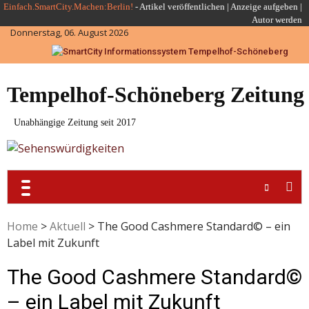
Skip
Einfach.SmartCity.Machen:Berlin!
-
Artikel veröffentlichen
|
Anzeige aufgeben |
Autor werden
to
Donnerstag, 06. August 2026
content
Tempelhof-Schöneberg Zeitung
Unabhängige Zeitung seit 2017
Home
>
Aktuell
>
The Good Cashmere Standard© – ein
Label mit Zukunft
The Good Cashmere Standard©
– ein Label mit Zukunft