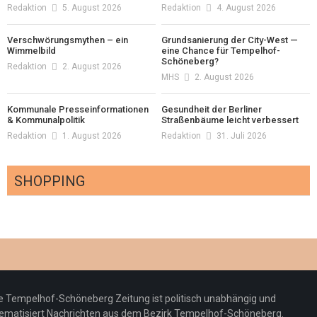
Redaktion
5. August 2026
Redaktion
4. August 2026
Verschwörungsmythen – ein
Grundsanierung der City-West —
Wimmelbild
eine Chance für Tempelhof-
Schöneberg?
Redaktion
2. August 2026
MHS
2. August 2026
Kommunale Presseinformationen
Gesundheit der Berliner
& Kommunalpolitik
Straßenbäume leicht verbessert
Redaktion
1. August 2026
Redaktion
31. Juli 2026
SHOPPING
Optiker – fit für die Sonnenfinsternis!
Redaktion
23. Juli 2026
Pepe Jeans London mit Summer Sale und
e Tempelhof-Schöneberg Zeitung ist politisch unabhängig und
neuer Kollektion
ematisiert Nachrichten aus dem Bezirk Tempelhof-Schöneberg.