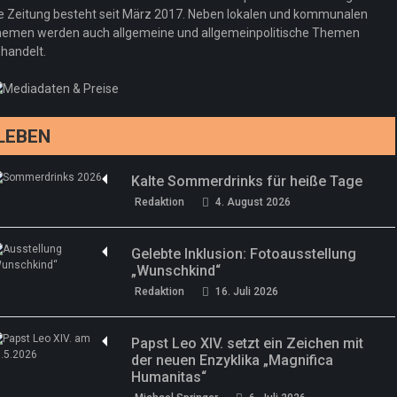
Woher kommt der Honig? – Neue EU-
Redaktion
19. Juli 2026
e Zeitung besteht seit März 2017. Neben lokalen und kommunalen
Regeln gelten 14. Juni
emen werden auch allgemeine und allgemeinpolitische Themen
handelt.
Sommermärchen 2026: Frittenwerk bringt
Redaktion
13. Juni 2026
drei neue Specials zur Fußball-WM
Redaktion
13. Juni 2026
LEBEN
Kalte Sommerdrinks für heiße Tage
Redaktion
4. August 2026
Gelebte Inklusion: Fotoausstellung
„Wunschkind“
Redaktion
16. Juli 2026
Papst Leo XIV. setzt ein Zeichen mit
der neuen Enzyklika „Magnifica
Humanitas“