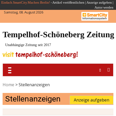
Skip
Einfach.SmartCity.Machen:Berlin!
-
Artikel veröffentlichen
|
Anzeige aufgeben |
Autor werden
to
Samstag, 08. August 2026
content
Tempelhof-Schöneberg Zeitung
Unabhängige Zeitung seit 2017
Home
>
Stellenanzeigen
Stellenanzeigen
Anzeige aufgeben