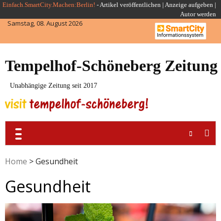
Skip
Einfach.SmartCity.Machen:Berlin!
-
Artikel veröffentlichen
|
Anzeige aufgeben |
Autor werden
to
Samstag, 08. August 2026
content
Tempelhof-Schöneberg Zeitung
Unabhängige Zeitung seit 2017
Home
>
Gesundheit
Gesundheit