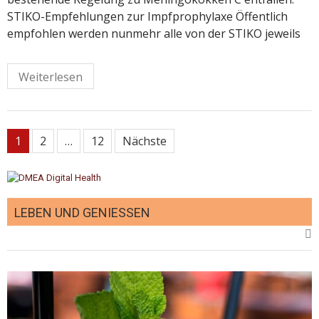
STIKO-Empfehlungen zur Impfprophylaxe Öffentlich
empfohlen werden nunmehr alle von der STIKO jeweils
Weiterlesen
Seitennummerierung
1
2
…
12
Nächste
der
Beiträge
LEBEN UND GENIESSEN