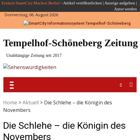
Skip
Einfach.SmartCity.Machen:Berlin!
-
Artikel veröffentlichen
|
Anzeige aufgeben |
Autor werden
to
Donnerstag, 06. August 2026
content
Tempelhof-Schöneberg Zeitung
Unabhängige Zeitung seit 2017
Home
>
Aktuell
>
Die Schlehe – die Königin des
Novembers
Die Schlehe – die Königin des
Novembers