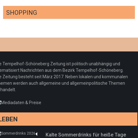
SHOPPING
Optiker – fit für die Sonnenfinsternis!
Redaktion
23. Juli 2026
Pepe Jeans London mit Summer Sale und
e Tempelhof-Schöneberg Zeitung ist politisch unabhängig und
neuer Kollektion
ematisiert Nachrichten aus dem Bezirk Tempelhof-Schöneberg.
Woher kommt der Honig? – Neue EU-
Redaktion
19. Juli 2026
e Zeitung besteht seit März 2017. Neben lokalen und kommunalen
Regeln gelten 14. Juni
emen werden auch allgemeine und allgemeinpolitische Themen
handelt.
Sommermärchen 2026: Frittenwerk bringt
Redaktion
13. Juni 2026
drei neue Specials zur Fußball-WM
Redaktion
13. Juni 2026
LEBEN
Kalte Sommerdrinks für heiße Tage