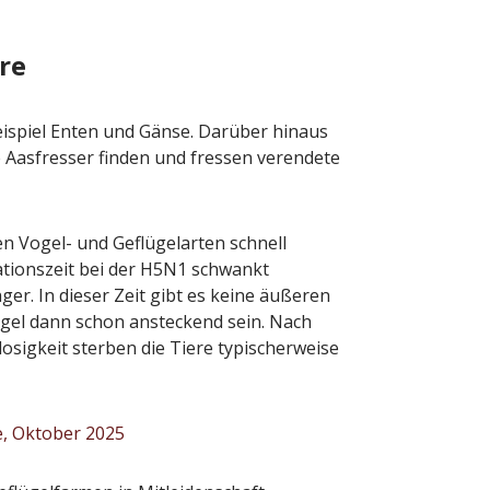
 der Honig? – Neue
Sommermärchen 2026
n gelten 14. Juni
Frittenwerk bringt drei 
re
Specials zur Fußball-
ion
13. Juni 2026
Redaktion
13. Juni 2026
eispiel Enten und Gänse. Darüber hinaus
 Aasfresser finden und fressen verendete
en Vogel- und Geflügelarten schnell
ationszeit bei der H5N1 schwankt
r. In dieser Zeit gibt es keine äußeren
gel dann schon ansteckend sein. Nach
osigkeit sterben die Tiere typischerweise
e, Oktober 2025