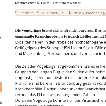
Kranichrastplatz bei Linum - Foto: © Amina Mendez
,
,
Redaktion
25. Oktober 2025
Aktuell
Brandenburg
Die Vogelgrippe breitet sich in Brandenburg aus. Diesmal
-
eingesandte Kranichprobe ins Friedrich-Löffler Institut 
?
Experten haben in der Probe das hochpathogene av
Geflügelpest) des Subtyps H5N1 identifiziert. Fälle
und Mecklenburg-Vorpommern, und vor allem in T
Die Zeit der Vogelzüge ist gekommen. Kraniche fli
6
Gruppen den langen Flug in den Süden aufzunehme
ungünstig, denn nun besteht ein stärkerer Kontakt
Kraniche sind bereits in Brandenburg gezählt word
Krankheitsfälle. Da der Höhepunkt der Kranichra
rechnet das FLI mit weiter steigenden Zahlen.
Durch die Vogelzüge könnte sich das Virus auch e