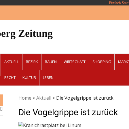
Einfach.Sma
erg Zeitung
AKTUELL
BEZIRK
BAUEN
WIRTSCHAFT
SHOPPING
MARK
RECHT
KULTUR
LEBEN
Home
>
Aktuell
>
Die Vogelgrippe ist zurück
Die Vogelgrippe ist zurück