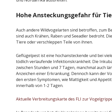
und Nordafrika ausbreiten.
Pepe Jeans London mit Summer
Woher kommt
Sale und neuer Kollektion
EU-Regel
Hohe Ansteckungsgefahr für Tie
Redaktion
19. Juli 2026
Redakt
Auch andere Wildvogelarten sind betroffen, zum B
sind auch Krähen, Raben und Seeadler bedroht. Die
Tiere oder verschleppen Teile von ihnen.
Geflügelpest ist eine hochansteckende und bei viel
tödlich verlaufende Infektionskrankheit. Die Inkub
zwischen Stunden und 7 Tagen, manchmal auch länge
Anzeichen einer Erkrankung. Dennoch kann der Vo
den ersten Symptomen, wie Mattigkeit und Appetitl
innerhalb von 1-2 Tagen.
Aktuelle Verbreitungskarte des FLI zur Vogelgripp