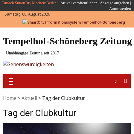
Skip
Einfach.SmartCity.Machen:Berlin!
-
Artikel veröffentlichen
|
Anzeige aufgeben |
Autor werden
to
Samstag, 08. August 2026
content
Tempelhof-Schöneberg Zeitung
Unabhängige Zeitung seit 2017
Home
>
Aktuell
>
Tag der Clubkultur
Tag der Clubkultur