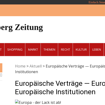
Einfach.Sma
erg Zeitung
T
SHOPPING
MARKT
THEMEN
RECHT
KULTUR
LEBEN
Home
>
Aktuell
>
Europäische Verträge — Europäis
Institutionen
Europäische Verträge — Euro
Europäische Institutionen