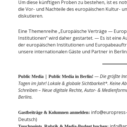
Um diese künftigen Proben zu bestehen, ist es not
die Vor- und Nachteile des europäischen Kultur- u
diskutieren.
Eine Themenreihe „Europäische Verträge — Europä
Institutionen“ wird daher gestartet. — Es ist eine A
der europäischen Institutionen und Europabeauftra
unsere internationalen Gäste und Partner in Berlin
|
— Die größte In
Public Media
Public Media in Berlin!
Tagen im Jahr! Lokale & globale Sichtbarkeit*. Keine Ab
Schreiben – Neue digitale Rechte, Autor- & Medienformat
Berlins
.
info@europress-a
Gastbeiträge & Kolumnen anmelden:
Deutsch)
info@an
Touchpoints, Rubrik & Media-Budget buchen: