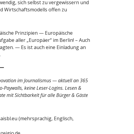
wendig, sich selbst zu vergewissern und
nd Wirtschaftsmodells offen zu
ische Prinzipien — Europäische
ufgabe aller „Europäer“ im Berlin! – Auch
gten. — Es ist auch eine Einladung an
.
novation im Journalismus — aktuell an 365
o-Paywalls, keine Leser-Logins. Lesen &
e mit Sichtbarkeit für alle Bürger & Gäste
isbl.eu (mehrsprachig, Englisch,
zeigio.de