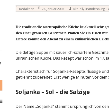
,
,
Redaktion
25. Januar 2026
Aktuell
Brandenburg
F
Die traditionelle osteuropäische Küche ist aktuell sehr ge
sich einer größeren Beliebtheit. Planen Sie ein Essen mi
Entrée könnte den Abend zu einem kulinarisichen Erleb
Die deftige Suppe mit säuerlich-scharfem Geschma
-
ukrainischen Küche. Das Rezept war schon im 17. J
?
Charakteristisch für Soljanka-Rezepte: flüssige un
getrennt zubereitet. Erst wenige Minuten vor dem 
Soljanka – Sol – die Salzige
Der Name „Soljanka“ stammt ursprünglich von dem 