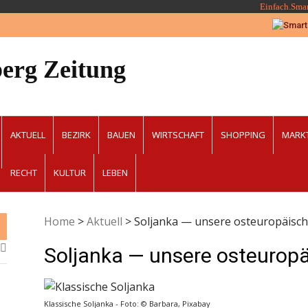
Einfach.Sma
erg Zeitung
AKTUELL
BEZIRK
BAUEN
WIRTSCHAFT
SHOPPING
MARK
RECHT
KULTUR
LEBEN
Home
>
Aktuell
>
Soljanka — unsere osteuropäisc
Soljanka — unsere osteurop
Klassische Soljanka - Foto: © Barbara, Pixabay