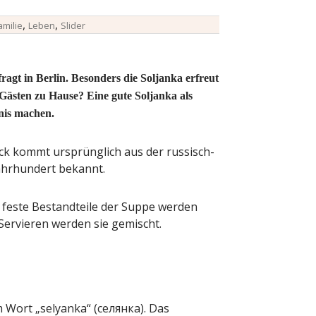
,
,
amilie
Leben
Slider
fragt in Berlin. Besonders die Soljanka erfreut
t Gästen zu Hause? Eine gute Soljanka als
nis machen.
ck kommt ursprünglich aus der russisch-
ahrhundert bekannt.
d feste Bestandteile der Suppe werden
Servieren werden sie gemischt.
Wort „selyanka“ (сeлянка). Das