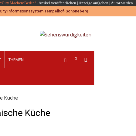
rtCity.Machen:Berlin!
-
Artikel veröffentlichen
|
Anzeige aufgeben |
Autor werden
T
THEMEN
he Küche
äische Küche