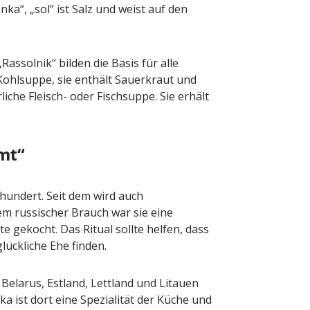
 der Honig? – Neue
Sommermärchen 2026
a“, „sol“ ist Salz und weist auf den
n gelten 14. Juni
Frittenwerk bringt drei 
Specials zur Fußball-
ion
13. Juni 2026
Redaktion
13. Juni 2026
„Rassolnik“ bilden die Basis für alle
 Kohlsuppe, sie enthält Sauerkraut und
liche Fleisch- oder Fischsuppe. Sie erhält
mt“
rhundert. Seit dem wird auch
 russischer Brauch war sie eine
e gekocht. Das Ritual sollte helfen, dass
lückliche Ehe finden.
 Belarus, Estland, Lettland und Litauen
ka ist dort eine Spezialität der Küche und