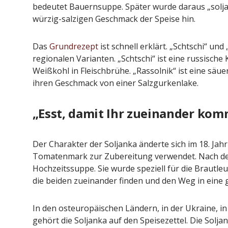
Pepe Jeans London mit Summer
Woher kommt
bedeutet Bauernsuppe. Später wurde daraus „soljank
Sale und neuer Kollektion
EU-Regel
würzig-salzigen Geschmack der Speise hin.
Redaktion
19. Juli 2026
Redakt
Das
Grundrezept
ist schnell erklärt. „Schtschi“ und 
regionalen Varianten. „Schtschi“ ist eine russische
Weißkohl in Fleischbrühe. „Rassolnik“ ist eine säuer
ihren Geschmack von einer Salzgurkenlake.
„Esst, damit Ihr zueinander kom
Der Charakter der Soljanka änderte sich im 18. Jah
Tomatenmark zur Zubereitung verwendet. Nach dem
Hochzeitssuppe. Sie wurde speziell für die Brautleut
die beiden zueinander finden und den Weg in eine g
In den osteuropäischen Ländern, in der Ukraine, in
gehört die Soljanka auf den Speisezettel. Die Soljan