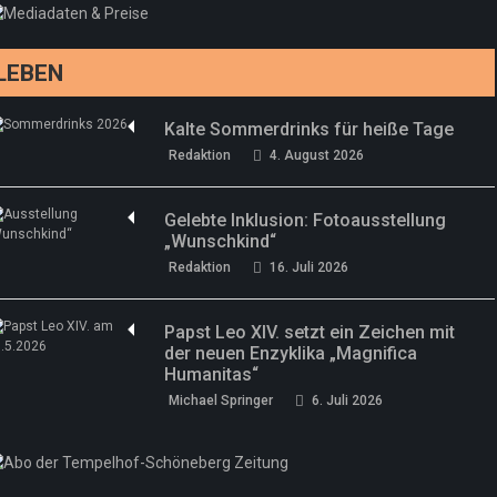
drei neue Specials zur Fußball-WM
Redaktion
13. Juni 2026
LEBEN
Kalte Sommerdrinks für heiße Tage
Redaktion
4. August 2026
Gelebte Inklusion: Fotoausstellung
„Wunschkind“
Redaktion
16. Juli 2026
Papst Leo XIV. setzt ein Zeichen mit
der neuen Enzyklika „Magnifica
Humanitas“
Michael Springer
6. Juli 2026