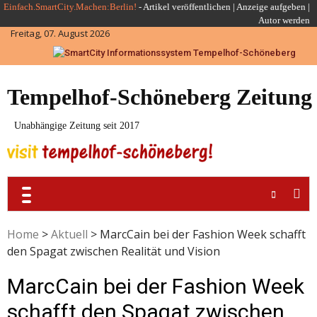
Skip
Einfach.SmartCity.Machen:Berlin!
-
Artikel veröffentlichen
|
Anzeige aufgeben |
Autor werden
to
Freitag, 07. August 2026
content
Tempelhof-Schöneberg Zeitung
Unabhängige Zeitung seit 2017
Home
>
Aktuell
>
MarcCain bei der Fashion Week schafft
den Spagat zwischen Realität und Vision
MarcCain bei der Fashion Week
schafft den Spagat zwischen