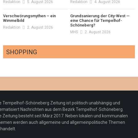
Redaktion
5. August 2026
Redaktion
4. August 2026
Verschwörungsmythen – ein
Grundsanierung der City-West —
Wimmelbild
eine Chance für Tempelhof-
Schöneberg?
Redaktion
2. August 2026
MHS
2. August 2026
SHOPPING
Optiker – fit für die Sonnenfinsternis!
Redaktion
23. Juli 2026
Pepe Jeans London mit Summer Sale und
e Tempelhof-Schöneberg Zeitung ist politisch unabhängig und
neuer Kollektion
ematisiert Nachrichten aus dem Bezirk Tempelhof-Schöneberg.
Woher kommt der Honig? – Neue EU-
Redaktion
19. Juli 2026
e Zeitung besteht seit März 2017. Neben lokalen und kommunalen
Regeln gelten 14. Juni
emen werden auch allgemeine und allgemeinpolitische Themen
handelt.
Sommermärchen 2026: Frittenwerk bringt
Redaktion
13. Juni 2026