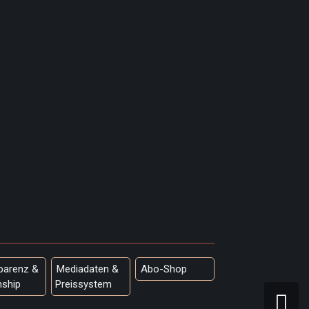
parenz &
Mediadaten &
Abo-Shop
nship
Preissystem