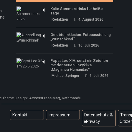
Kalte Sommerdrinks für heiße
n
Tage
ine
Redaktion
4. August 2026
Gelebte Inklusion: Fotoausstellung
„Wunschkind“
Redaktion
16. Juli 2026
Papst Leo XIV. setzt ein Zeichen
mit der neuen Enzyklika
„Magnifica Humanitas“
Michael Springer
6. Juli 2026
ic Theme Design:
AccessPress Mag, Kathmandu
Kontakt
Impressum
Datenschutz &
Trans
ePrivacy
Citize