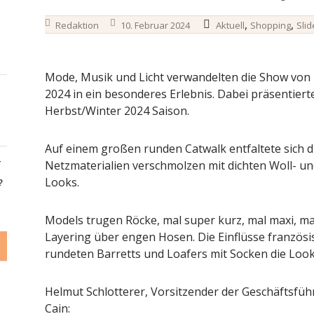
,
,
Redaktion
10. Februar 2024
Aktuell
Shopping
Slid
Mode, Musik und Licht verwandelten die Show von 
2024 in ein besonderes Erlebnis. Dabei präsentiert
Herbst/Winter 2024 Saison.
Auf einem großen runden Catwalk entfaltete sich d
-
Netzmaterialien verschmolzen mit dichten Woll- u
Looks.
?
Models trugen Röcke, mal super kurz, mal maxi, ma
Layering über engen Hosen. Die Einflüsse französ
rundeten Barretts und Loafers mit Socken die Look
Helmut Schlotterer, Vorsitzender der Geschäftsfü
Cain: