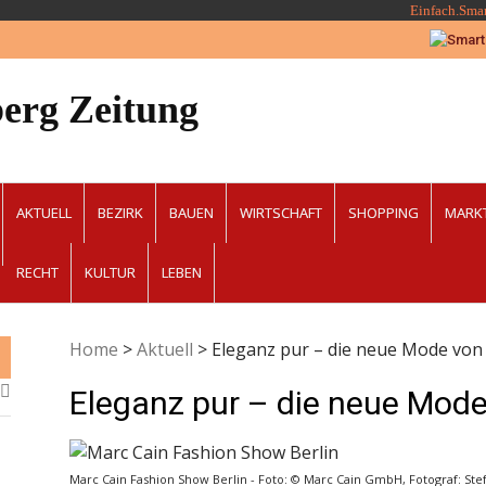
Einfach.Sma
erg Zeitung
AKTUELL
BEZIRK
BAUEN
WIRTSCHAFT
SHOPPING
MARK
RECHT
KULTUR
LEBEN
Home
>
Aktuell
>
Eleganz pur – die neue Mode von
Eleganz pur – die neue Mod
Marc Cain Fashion Show Berlin - Foto: © Marc Cain GmbH, Fotograf: Ste