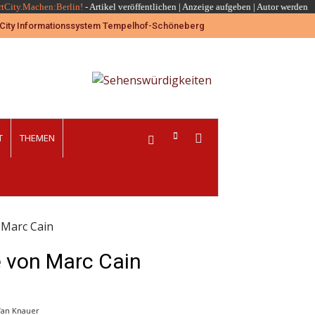
rtCity.Machen:Berlin!
-
Artikel veröffentlichen
|
Anzeige aufgeben |
Autor werden
T
THEMEN
 Marc Cain
e von Marc Cain
fan Knauer