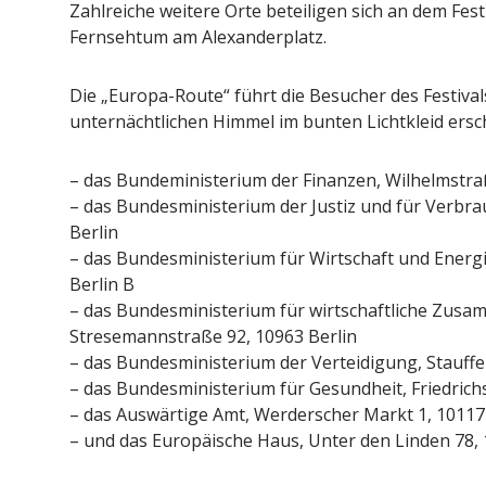
Zahlreiche weitere Orte beteiligen sich an dem Fest
Pepe Jeans London mit Summer
Woher kommt
Fernsehtum am Alexanderplatz.
Sale und neuer Kollektion
EU-Regel
Redaktion
19. Juli 2026
Redakt
Die „Europa-Route“ führt die Besucher des Festivals
unternächtlichen Himmel im bunten Lichtkleid ersc
– das Bundeministerium der Finanzen, Wilhelmstraß
– das Bundesministerium der Justiz und für Verbr
Berlin
– das Bundesministerium für Wirtschaft und Energ
Berlin B
– das Bundesministerium für wirtschaftliche Zusa
Stresemannstraße 92, 10963 Berlin
– das Bundesministerium der Verteidigung, Stauffe
– das Bundesministerium für Gesundheit, Friedrich
– das Auswärtige Amt, Werderscher Markt 1, 10117
– und das Europäische Haus, Unter den Linden 78, 