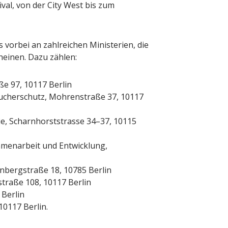
ival, von der City West bis zum
 der Honig? – Neue
Sommermärchen 2026
n gelten 14. Juni
Frittenwerk bringt drei 
Specials zur Fußball-
ion
13. Juni 2026
 vorbei an zahlreichen Ministerien, die
Redaktion
13. Juni 2026
heinen. Dazu zählen:
e 97, 10117 Berlin
aucherschutz, Mohrenstraße 37, 10117
ie, Scharnhorststrasse 34–37, 10115
mmenarbeit und Entwicklung,
nbergstraße 18, 10785 Berlin
straße 108, 10117 Berlin
 Berlin
10117 Berlin.