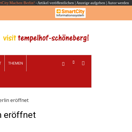
rtCity.Machen:Berlin!
-
Artikel veröffentlichen
|
Anzeige aufgeben |
Autor werden
T
THEMEN
erlin eröffnet
n eröffnet