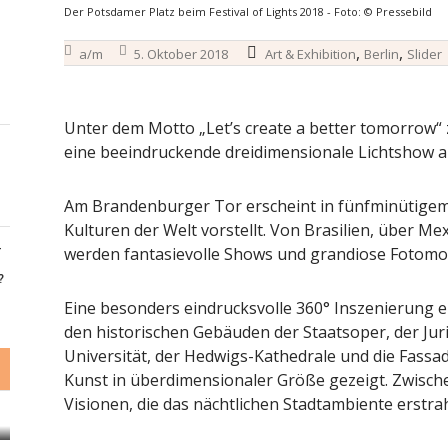
Der Potsdamer Platz beim Festival of Lights 2018 - Foto: © Pressebild
,
,
a/m
5. Oktober 2018
Art & Exhibition
Berlin
Slider
Unter dem Motto „Let’s create a better tomorrow“ ze
eine beeindruckende dreidimensionale Lichtshow a
Am Brandenburger Tor erscheint in fünfminütigem 
Kulturen der Welt vorstellt. Von Brasilien, über Mex
-
werden fantasievolle Shows und grandiose Fotomot
?
Eine besonders eindrucksvolle 360° Inszenierung e
den historischen Gebäuden der Staatsoper, der Jur
Universität, der Hedwigs-Kathedrale und die Fassa
Kunst in überdimensionaler Größe gezeigt. Zwisch
Visionen, die das nächtlichen Stadtambiente erstrah