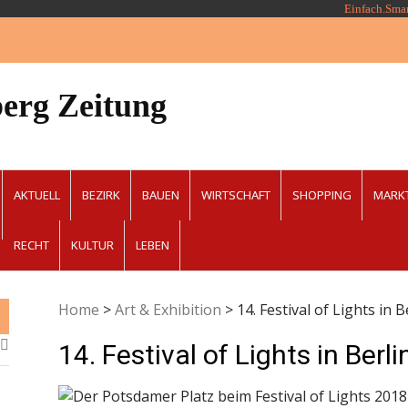
Einfach.Sma
erg Zeitung
AKTUELL
BEZIRK
BAUEN
WIRTSCHAFT
SHOPPING
MARK
RECHT
KULTUR
LEBEN
Home
>
Art & Exhibition
>
14. Festival of Lights in B
14. Festival of Lights in Berli