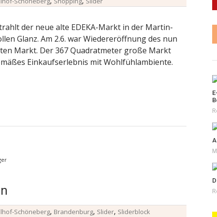
,
,
elhof-Schöneberg
Shopping
Slider
ahlt der neue alte EDEKA-Markt in der Martin-
ollen Glanz. Am 2.6. war Wiedereröffnung des nun
erten Markt. Der 367 Quadratmeter große Markt
emäßes Einkaufserlebnis mit Wohlfühlambiente.
E
B
R
A
M
ger
D
in
R
,
,
,
elhof-Schöneberg
Brandenburg
Slider
Sliderblock