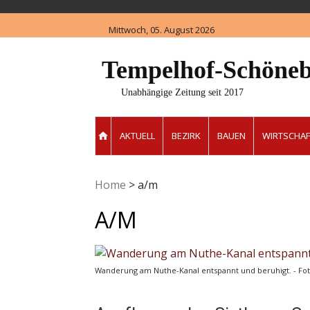
Skip
to
Mittwoch, 05. August 2026
content
Tempelhof-Schöneb
Unabhängige Zeitung seit 2017
AKTUELL
BEZIRK
BAUEN
WIRTSCHAF
Home
>
a/m
A/m
Wanderung am Nuthe-Kanal entspannt und beruhigt. - F