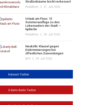
Straßenbäume leicht verbessert
Redaktion
31. Juli 2026
Urlaub am Fluss: 15
Sommerausflüge zu den
Lebensadern der Stadt —
tipBerlin
Redaktion
30. Juli 2026
Neukölln: Klausel gegen
Diskriminierungen bei
öffentlichen Zuwendungen
M/s
29. Juli 2026
Katwarn Twitter
S-Bahn Berlin Twitter