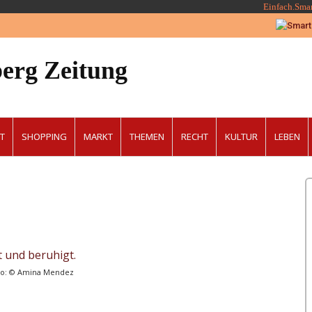
Einfach.Sma
erg Zeitung
T
SHOPPING
MARKT
THEMEN
RECHT
KULTUR
LEBEN
oto: © Amina Mendez