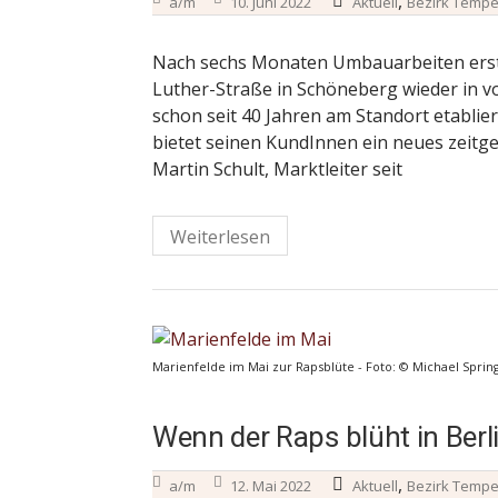
,
a/m
10. Juni 2022
Aktuell
Bezirk Temp
Nach sechs Monaten Umbauarbeiten erstr
Luther-Straße in Schöneberg wieder in v
schon seit 40 Jahren am Standort etabli
bietet seinen KundInnen ein neues zeitg
Martin Schult, Marktleiter seit
Weiterlesen
Marienfelde im Mai zur Rapsblüte - Foto: © Michael Sprin
Wenn der Raps blüht in Berl
,
a/m
12. Mai 2022
Aktuell
Bezirk Temp