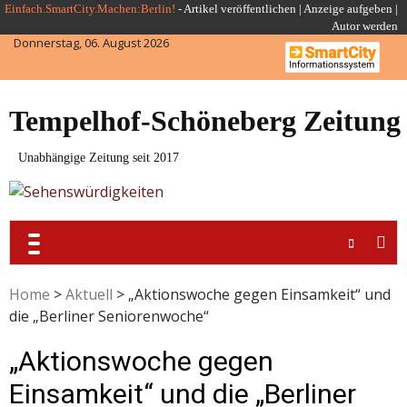
Skip
Einfach.SmartCity.Machen:Berlin!
-
Artikel veröffentlichen
|
Anzeige aufgeben |
Autor werden
to
Donnerstag, 06. August 2026
content
Tempelhof-Schöneberg Zeitung
Unabhängige Zeitung seit 2017
Home
>
Aktuell
>
„Aktionswoche gegen Einsamkeit“ und
die „Berliner Seniorenwoche“
„Aktionswoche gegen
Einsamkeit“ und die „Berliner