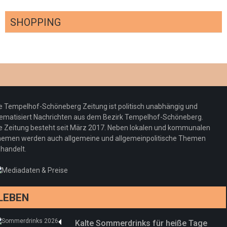
SHOPPING
Optiker – fit für die Sonnenfinsternis!
Redaktion
23. Juli 2026
Pepe Jeans London mit Summer Sale und
e Tempelhof-Schöneberg Zeitung ist politisch unabhängig und
neuer Kollektion
ematisiert Nachrichten aus dem Bezirk Tempelhof-Schöneberg.
Woher kommt der Honig? – Neue EU-
Redaktion
19. Juli 2026
e Zeitung besteht seit März 2017. Neben lokalen und kommunalen
Regeln gelten 14. Juni
emen werden auch allgemeine und allgemeinpolitische Themen
handelt.
Sommermärchen 2026: Frittenwerk bringt
Redaktion
13. Juni 2026
drei neue Specials zur Fußball-WM
Redaktion
13. Juni 2026
LEBEN
Kalte Sommerdrinks für heiße Tage