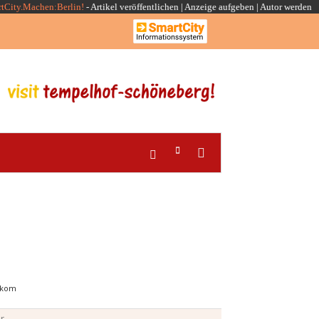
rtCity.Machen:Berlin!
-
Artikel veröffentlichen
|
Anzeige aufgeben |
Autor werden
itkom
r