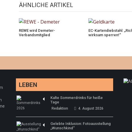
ÄHNLICHE ARTIKEL
REWE wird Demeter-
EC-Kartendiebstahl: „Ric
Verbandsmitglied
wirksam sperren!“
LEBEN
em
Kalte Sommerdrinks für heiße
n
Tage
ine
Redaktion
4. August 2026
Gelebte Inklusion: Fotoausstellung
„Wunschkind“