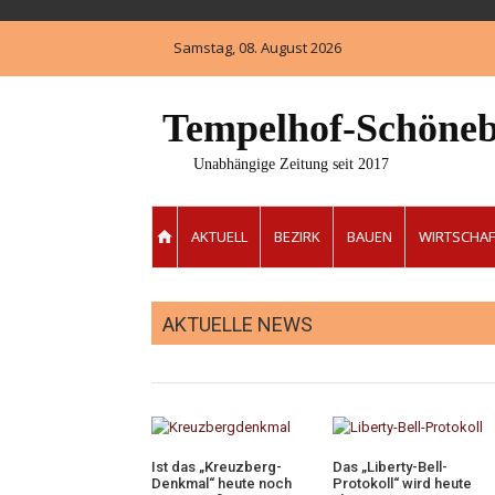
Skip
to
Samstag, 08. August 2026
content
Tempelhof-Schöneb
Unabhängige Zeitung seit 2017
AKTUELL
BEZIRK
BAUEN
WIRTSCHAF
AKTUELLE NEWS
Ist das „Kreuzberg-
Das „Liberty-Bell-
Denkmal“ heute noch
Protokoll“ wird heute