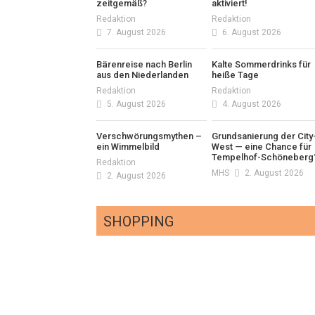
zeitgemäß?
aktiviert!
Redaktion
Redaktion
7. August 2026
6. August 2026
Bärenreise nach Berlin
Kalte Sommerdrinks für
aus den Niederlanden
heiße Tage
Redaktion
Redaktion
5. August 2026
4. August 2026
Verschwörungsmythen –
Grundsanierung der City
ein Wimmelbild
West — eine Chance für
Tempelhof-Schöneberg
Redaktion
MHS
2. August 2026
2. August 2026
SHOPPING
Optiker – fit für die
Sonnenfinsternis!