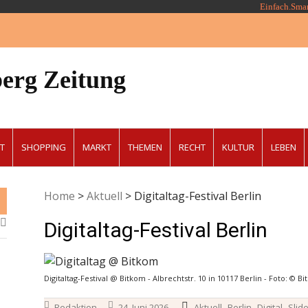
Einfach.Sma
erg Zeitung
T
SHOPPING
MARKT
THEMEN
RECHT
KULTUR
LEBEN
Home
>
Aktuell
>
Digitaltag-Festival Berlin
Digitaltag-Festival Berlin
Digitaltag-Festival @ Bitkom - Albrechtstr. 10 in 10117 Berlin - Foto: © B
,
,
,
Redaktion
24. Juni 2026
Aktuell
Berlin
Digital
Slide