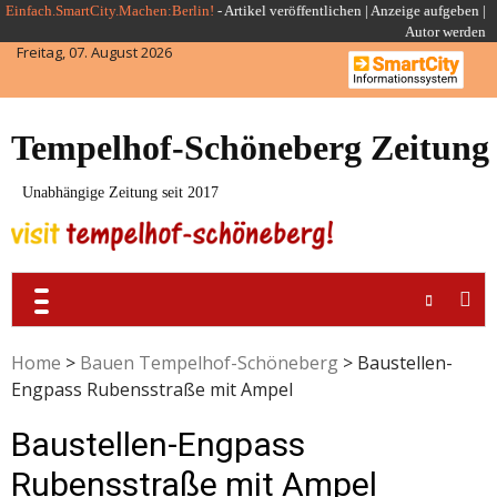
Skip
Einfach.SmartCity.Machen:Berlin!
-
Artikel veröffentlichen
|
Anzeige aufgeben |
Autor werden
to
Freitag, 07. August 2026
content
Tempelhof-Schöneberg Zeitung
Unabhängige Zeitung seit 2017
Home
>
Bauen Tempelhof-Schöneberg
>
Baustellen-
Engpass Rubensstraße mit Ampel
Baustellen-Engpass
Rubensstraße mit Ampel