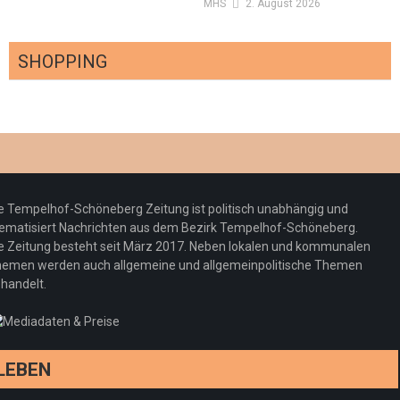
MHS
2. August 2026
SHOPPING
Optiker – fit für die Sonnenfinsternis!
Redaktion
23. Juli 2026
Pepe Jeans London mit Summer Sale und
e Tempelhof-Schöneberg Zeitung ist politisch unabhängig und
neuer Kollektion
ematisiert Nachrichten aus dem Bezirk Tempelhof-Schöneberg.
Woher kommt der Honig? – Neue EU-
Redaktion
19. Juli 2026
e Zeitung besteht seit März 2017. Neben lokalen und kommunalen
Regeln gelten 14. Juni
emen werden auch allgemeine und allgemeinpolitische Themen
handelt.
Sommermärchen 2026: Frittenwerk bringt
Redaktion
13. Juni 2026
drei neue Specials zur Fußball-WM
Redaktion
13. Juni 2026
LEBEN