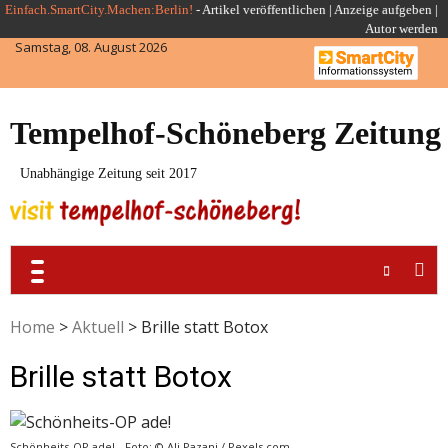
Skip
Einfach.SmartCity.Machen:Berlin!
-
Artikel veröffentlichen
|
Anzeige aufgeben |
Autor werden
to
Samstag, 08. August 2026
content
Tempelhof-Schöneberg Zeitung
Unabhängige Zeitung seit 2017
Home
>
Aktuell
>
Brille statt Botox
Brille statt Botox
Schönheits-OP ade! - Foto: © Ali Pazani / Pexels.com