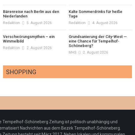
Bärenreise nach Berlin aus den
Kalte Sommerdrinks für heiße
Niederlanden
Tage
Redaktion
5. August 2026
Redaktion
4. August 2026
Verschwörungsmythen – ein
Grundsanierung der City-West —
Wimmelbild
eine Chance für Tempelhof-
Schöneberg?
Redaktion
2. August 2026
MHS
2. August 2026
SHOPPING
Optiker – fit für die Sonnenfinsternis!
Redaktion
23. Juli 2026
Pepe Jeans London mit Summer Sale und
e Tempelhof-Schöneberg Zeitung ist politisch unabhängig und
neuer Kollektion
ematisiert Nachrichten aus dem Bezirk Tempelhof-Schöneberg.
Woher kommt der Honig? – Neue EU-
Redaktion
19. Juli 2026
e Zeitung besteht seit März 2017. Neben lokalen und kommunalen