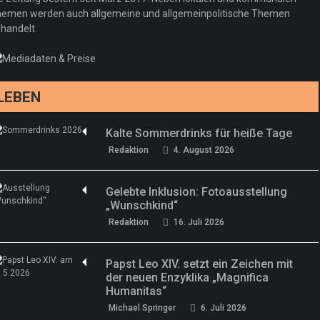
Regeln gelten 14. Juni
emen werden auch allgemeine und allgemeinpolitische Themen
handelt.
Sommermärchen 2026: Frittenwerk bringt
Redaktion
13. Juni 2026
drei neue Specials zur Fußball-WM
Redaktion
13. Juni 2026
LEBEN
Kalte Sommerdrinks für heiße Tage
Redaktion
4. August 2026
Gelebte Inklusion: Fotoausstellung
„Wunschkind“
Redaktion
16. Juli 2026
Papst Leo XIV. setzt ein Zeichen mit
der neuen Enzyklika „Magnifica
Humanitas“
Michael Springer
6. Juli 2026