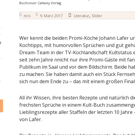
Buchcover Callwey Verlag
,
m/s
9. März 2017
Literatur
Slider
-
Wer kennt die beiden Promi-Köche Johann Lafer und 
?
Kochtipps, mit humorvollen Sprüchen und gut geh
Dream-Team in der TV-Kochlandschaft Kultstatus e
seit zehn Jahre nnicht nur ihre Promi-Gäste mit fa
Publikum im Saal und vor dem Bildschirm. Beide h
zu machen. Sie haben damit auch ein Stück Fernseh
sich nun dem Ende zu – das mit einem großen Finale
6
All ihr Wissen, ihre besten Rezepte und natürlich d
frechsten Sprüche in einem Kult-Buch zusammengef
Lieblingsrezepte aller Staffeln der letzten 10 Jahre
von Lafer.