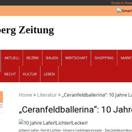
Einfach.Sma
erg Zeitung
AKTUELL
BEZIRK
BAUEN
WIRTSCHAFT
SHOPPING
MARK
RECHT
KULTUR
LEBEN
Home
>
Literatur
>
„Ceranfeldballerina“: 10 Jahre L
„Ceranfeldballerina“: 10 Jahr
Johann Lafer, Horst Lichter: Unsere Lieblingsrezepte - Das Jubiläumsbuc