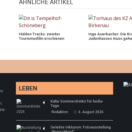
ÄHNLICHE ARTIKEL
Hidden Tracks: zweiter
Inge Auerbacher: Die Kr
Tourismusfilm erschienen
Judenhasses muss gehei
LEBEN
em
Kalte Sommerdrinks für heiße
n
Tage
ine
Redaktion
4. August 2026
Gelebte Inklusion: Fotoausstellung
„Wunschkind“