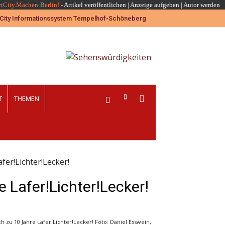
rtCity.Machen:Berlin!
-
Artikel veröffentlichen
|
Anzeige aufgeben |
Autor werden
T
THEMEN
afer!Lichter!Lecker!
e Lafer!Lichter!Lecker!
h zu 10 Jahre Lafer!Lichter!Lecker! Foto: Daniel Esswein,