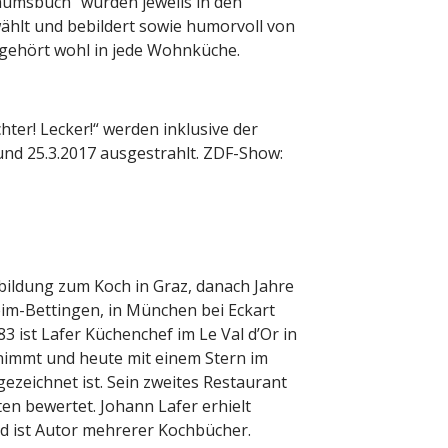
läumsbuch“ wurden jeweils in den
hlt und bebildert sowie humorvoll von
gehört wohl in jede Wohnküche.
chter! Lecker!“ werden inklusive der
und 25.3.2017 ausgestrahlt. ZDF-Show:
bildung zum Koch in Graz, danach Jahre
im-Bettingen, in München bei Eckart
3 ist Lafer Küchenchef im Le Val d’Or in
ernimmt und heute mit einem Stern im
ezeichnet ist. Sein zweites Restaurant
ten bewertet. Johann Lafer erhielt
d ist Autor mehrerer Kochbücher.