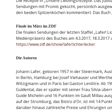
Die Rezepte in „Unsere Lieblingsrezepte. Das Jubi
Sendungen mit Promis gekocht, persönlich ausgewä
den beiden Spitzenköchen kommentiert. Das Buch 
Finale im März im ZDF
Die finalen Sendungen der letzten Staffel „Lafer! Li
Medienpräsenz des Buches am 4.3.2017, 18.3.2017 
https://www.zdf.de/show/laferlichterlecker
Die Autoren
Johann Lafer, geboren 1957 in der Steiermark, Aus
in Berlin, Hamburg bei Josef Viehauser und Werthe
Witzigmann und in Paris bei Gaston Lenôtre. Ab 198
Guldental, das er später mit seiner Frau Silvia üb
Guide Michelin und 16 Punkten im Gault Millau ausg
auf der Stromburg, das Bistro d´Or, ist mit 14 Punk
darüber hinaus zahlreiche Preise und Ehrungen un