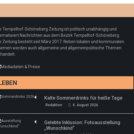
Optiker – fit für die Sonnenfinsternis!
Redaktion
23. Juli 2026
Pepe Jeans London mit Summer Sale und
e Tempelhof-Schöneberg Zeitung ist politisch unabhängig und
neuer Kollektion
ematisiert Nachrichten aus dem Bezirk Tempelhof-Schöneberg.
Woher kommt der Honig? – Neue EU-
Redaktion
19. Juli 2026
e Zeitung besteht seit März 2017. Neben lokalen und kommunalen
Regeln gelten 14. Juni
emen werden auch allgemeine und allgemeinpolitische Themen
handelt.
Sommermärchen 2026: Frittenwerk bringt
Redaktion
13. Juni 2026
drei neue Specials zur Fußball-WM
Redaktion
13. Juni 2026
LEBEN
Kalte Sommerdrinks für heiße Tage
Redaktion
4. August 2026
Gelebte Inklusion: Fotoausstellung
„Wunschkind“