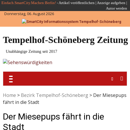
Skip
Einfach.SmartCity.Machen:Berlin!
-
Artikel veröffentlichen
|
Anzeige aufgeben |
Autor werden
to
Donnerstag, 06. August 2026
content
Tempelhof-Schöneberg Zeitung
Unabhängige Zeitung seit 2017
Home
>
Bezirk Tempelhof-Schöneberg
>
Der Miesepups
fährt in die Stadt
Der Miesepups fährt in die
Stadt