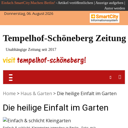
Skip
Einfach.SmartCity.Machen:Berlin!
-
Artikel veröffentlichen
|
Anzeige aufgeben |
Autor werden
to
Donnerstag, 06. August 2026
content
Tempelhof-Schöneberg Zeitung
Unabhängige Zeitung seit 2017
Home
>
Haus & Garten
>
Die heilige Einfalt im Garten
Die heilige Einfalt im Garten
Einfach & schlicht: Kleingarten irgendwo in Berlin - Foto: m/s