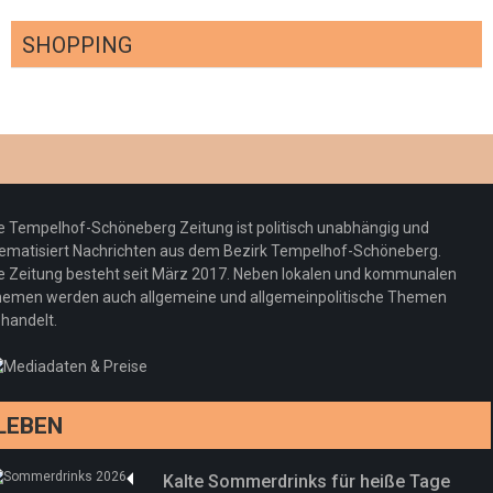
SHOPPING
Optiker – fit für die Sonnenfinsternis!
Redaktion
23. Juli 2026
Pepe Jeans London mit Summer Sale und
e Tempelhof-Schöneberg Zeitung ist politisch unabhängig und
neuer Kollektion
ematisiert Nachrichten aus dem Bezirk Tempelhof-Schöneberg.
Woher kommt der Honig? – Neue EU-
Redaktion
19. Juli 2026
e Zeitung besteht seit März 2017. Neben lokalen und kommunalen
Regeln gelten 14. Juni
emen werden auch allgemeine und allgemeinpolitische Themen
handelt.
Sommermärchen 2026: Frittenwerk bringt
Redaktion
13. Juni 2026
drei neue Specials zur Fußball-WM
Redaktion
13. Juni 2026
LEBEN
Kalte Sommerdrinks für heiße Tage