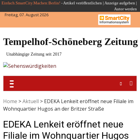
Skip
Einfach.SmartCity.Machen:Berlin!
-
Artikel veröffentlichen
|
Anzeige aufgeben |
Autor werden
to
Freitag, 07. August 2026
content
Tempelhof-Schöneberg Zeitung
Unabhängige Zeitung seit 2017
Home
>
Aktuell
>
EDEKA Lenkeit eröffnet neue Filiale im
Wohnquartier Hugos an der Britzer Straße
EDEKA Lenkeit eröffnet neue
Filiale im Wohnquartier Hugos