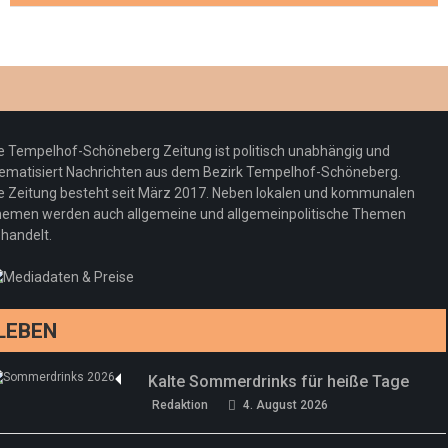
Optiker – fit für die Sonnenfinsternis!
Redaktion
23. Juli 2026
Pepe Jeans London mit Summer Sale und
e Tempelhof-Schöneberg Zeitung ist politisch unabhängig und
neuer Kollektion
ematisiert Nachrichten aus dem Bezirk Tempelhof-Schöneberg.
Woher kommt der Honig? – Neue EU-
Redaktion
19. Juli 2026
e Zeitung besteht seit März 2017. Neben lokalen und kommunalen
Regeln gelten 14. Juni
emen werden auch allgemeine und allgemeinpolitische Themen
handelt.
Sommermärchen 2026: Frittenwerk bringt
Redaktion
13. Juni 2026
drei neue Specials zur Fußball-WM
Redaktion
13. Juni 2026
LEBEN
Kalte Sommerdrinks für heiße Tage
Redaktion
4. August 2026