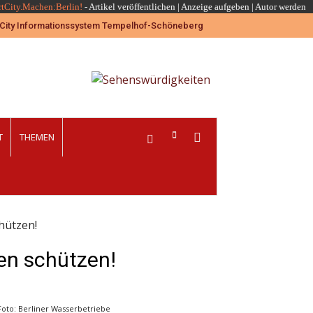
rtCity.Machen:Berlin!
-
Artikel veröffentlichen
|
Anzeige aufgeben |
Autor werden
T
THEMEN
hützen!
en schützen!
oto: Berliner Wasserbetriebe