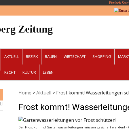
Einfach.Sma
erg Zeitung
AKTUELL
BEZIRK
BAUEN
WIRTSCHAFT
SHOPPING
MARK
RECHT
KULTUR
LEBEN
Home
>
Aktuell
>
Frost kommt! Wasserleitungen sc
Frost kommt! Wasserleitung
Der Frost kommt! Gartenwasserleitungen müssen gesichert werden! - F