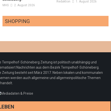
Redaktion
1. August 2026
MHS
2. August 2026
SHOPPING
Optiker – fit für die Sonnenfinsternis!
Redaktion
23. Juli 2026
Pepe Jeans London mit Summer Sale und
e Tempelhof-Schöneberg Zeitung ist politisch unabhängig und
neuer Kollektion
ematisiert Nachrichten aus dem Bezirk Tempelhof-Schöneberg.
Woher kommt der Honig? – Neue EU-
Redaktion
19. Juli 2026
e Zeitung besteht seit März 2017. Neben lokalen und kommunalen
Regeln gelten 14. Juni
emen werden auch allgemeine und allgemeinpolitische Themen
handelt.
Sommermärchen 2026: Frittenwerk bringt
Redaktion
13. Juni 2026
drei neue Specials zur Fußball-WM
Redaktion
13. Juni 2026
LEBEN