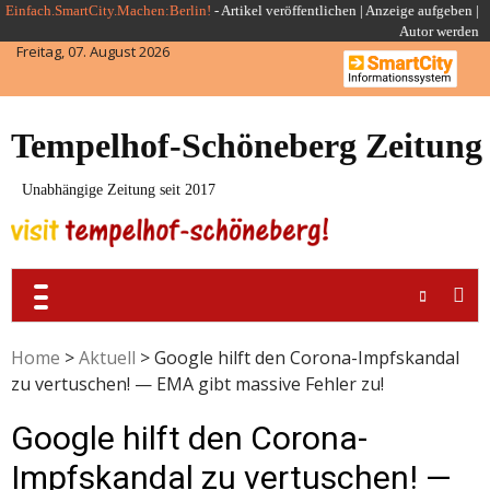
Skip
Einfach.SmartCity.Machen:Berlin!
-
Artikel veröffentlichen
|
Anzeige aufgeben |
Autor werden
to
Freitag, 07. August 2026
content
Tempelhof-Schöneberg Zeitung
Unabhängige Zeitung seit 2017
Home
>
Aktuell
>
Google hilft den Corona-Impfskandal
zu vertuschen! — EMA gibt massive Fehler zu!
Google hilft den Corona-
Impfskandal zu vertuschen! —