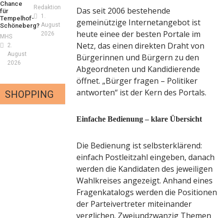
Chance
Redaktion
Das seit 2006 bestehende
für
1.
Tempelhof-
gemeinützige Internetangebot ist
August
Schöneberg?
heute einee der besten Portale im
2026
MHS
Netz, das einen direkten Draht von
2.
August
Bürgerinnen und Bürgern zu den
2026
Abgeordneten und Kandidierende
öffnet. „Bürger fragen – Politiker
antworten“ ist der Kern des Portals.
SHOPPING
Einfache Bedienung – klare Übersicht
iker – fit für die
Die Bedienung ist selbsterklärend:
nnenfinsternis!
einfach Postleitzahl eingeben, danach
ns London mit Summer
werden die Kandidaten des jeweiligen
daktion
23. Juli 2026
nd neuer Kollektion
Wahlkreises angezeigt. Anhand eines
mmt der Honig? – Neue
Fragenkatalogs werden die Positionen
daktion
19. Juli 2026
eln gelten 14. Juni
der Parteivertreter miteinander
ermärchen 2026:
aktion
13. Juni 2026
verglichen. Zweiundzwanzig Themen