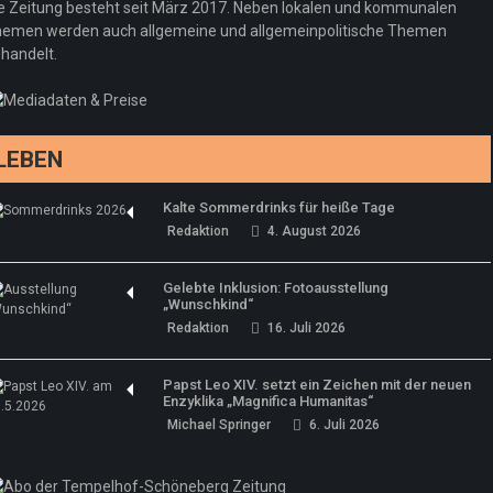
e Zeitung besteht seit März 2017. Neben lokalen und kommunalen
emen werden auch allgemeine und allgemeinpolitische Themen
handelt.
LEBEN
Kalte Sommerdrinks für heiße Tage
Redaktion
4. August 2026
Gelebte Inklusion: Fotoausstellung
„Wunschkind“
Redaktion
16. Juli 2026
Papst Leo XIV. setzt ein Zeichen mit der neuen
Enzyklika „Magnifica Humanitas“
Michael Springer
6. Juli 2026