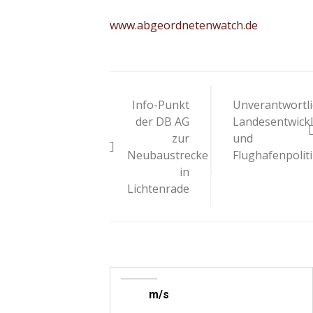
www.abgeordnetenwatch.de
Beitragsnavigat
Info-Punkt
Unverantwortl
der DB AG
Landesentwick
zur
und
Neubaustrecke
Flughafenpolit
in
Lichtenrade
m/s