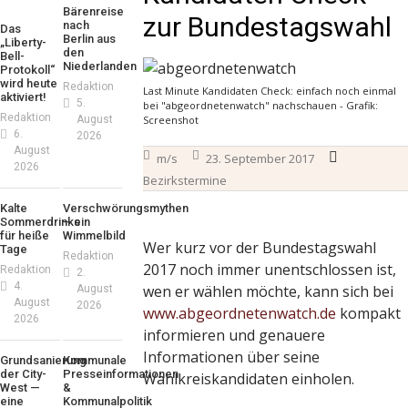
Bärenreise
zur Bundestagswahl
nach
Das
Berlin aus
„Liberty-
den
Bell-
Niederlanden
Protokoll“
wird heute
Redaktion
Last Minute Kandidaten Check: einfach noch einmal
aktiviert!
5.
bei "abgeordnetenwatch" nachschauen - Grafik:
Redaktion
August
Screenshot
6.
2026
August
m/s
23. September 2017
2026
Bezirkstermine
Kalte
Verschwörungsmythen
Sommerdrinks
– ein
für heiße
Wimmelbild
Wer kurz vor der Bundestagswahl
Tage
Redaktion
2017 noch immer unentschlossen ist,
Redaktion
2.
4.
wen er wählen möchte, kann sich bei
August
August
2026
www.abgeordnetenwatch.de
kompakt
2026
informieren und genauere
Informationen über seine
Grundsanierung
Kommunale
der City-
Presseinformationen
Wahlkreiskandidaten einholen.
West —
&
eine
Kommunalpolitik