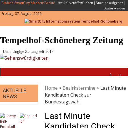
Skip
Einfach.SmartCity.Machen:Berlin!
-
Artikel veröffentlichen
|
Anzeige aufgeben |
Autor werden
to
Freitag, 07. August 2026
content
Tempelhof-Schöneberg Zeitung
Unabhängige Zeitung seit 2017
Home
>
Bezirkstermine
>
Last Minute
AKTUELLE
Kandidaten Check zur
NEWS
Bundestagswahl
Last Minute
Kandidaten Check