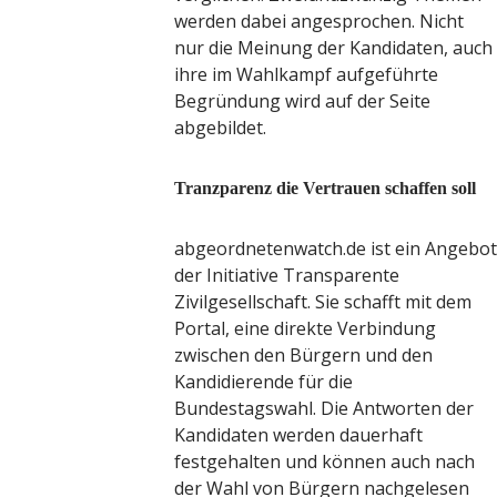
werk bringt drei neue
werden dabei angesprochen. Nicht
als zur Fußball-WM
nur die Meinung der Kandidaten, auch
aktion
13. Juni 2026
ihre im Wahlkampf aufgeführte
Begründung wird auf der Seite
abgebildet.
Tranzparenz die Vertrauen schaffen soll
abgeordnetenwatch.de ist ein Angebot
der Initiative Transparente
Zivilgesellschaft. Sie schafft mit dem
Portal, eine direkte Verbindung
zwischen den Bürgern und den
Kandidierende für die
Bundestagswahl. Die Antworten der
Kandidaten werden dauerhaft
festgehalten und können auch nach
der Wahl von Bürgern nachgelesen