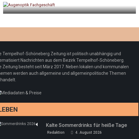
gt
Optiker – fit für die Sonnenfinsternis!
Redaktion
23. Juli 2026
e Tempelhof-Schöneberg Zeitung ist politisch unabhängig und
ematisiert Nachrichten aus dem Bezirk Tempelhof-Schöneberg.
e Zeitung besteht seit März 2017. Neben lokalen und kommunalen
emen werden auch allgemeine und allgemeinpolitische Themen
handelt.
LEBEN
Kalte Sommerdrinks für heiße Tage
Redaktion
4. August 2026