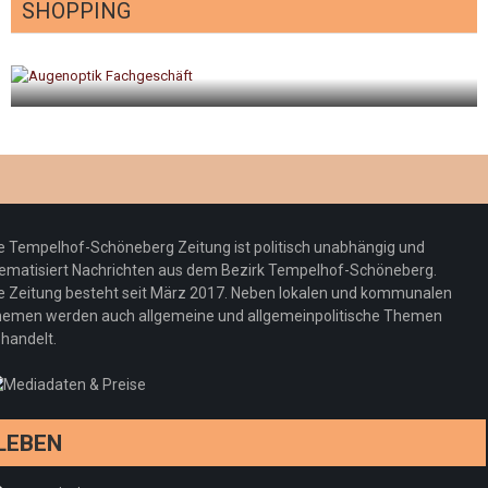
SHOPPING
gt
Optiker – fit für die Sonnenfinsternis!
Redaktion
23. Juli 2026
e Tempelhof-Schöneberg Zeitung ist politisch unabhängig und
ematisiert Nachrichten aus dem Bezirk Tempelhof-Schöneberg.
e Zeitung besteht seit März 2017. Neben lokalen und kommunalen
emen werden auch allgemeine und allgemeinpolitische Themen
handelt.
LEBEN