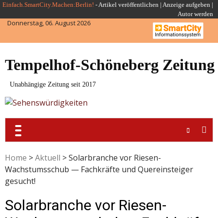
Skip
Einfach.SmartCity.Machen:Berlin!
-
Artikel veröffentlichen
|
Anzeige aufgeben |
Autor werden
to
Donnerstag, 06. August 2026
content
Tempelhof-Schöneberg Zeitung
Unabhängige Zeitung seit 2017
Home
>
Aktuell
>
Solarbranche vor Riesen-
Wachstumsschub — Fachkräfte und Quereinsteiger
gesucht!
Solarbranche vor Riesen-