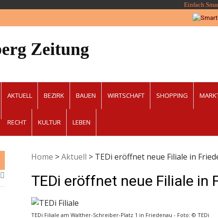
Einfach.Sma
erg Zeitung
AKTUELL
BEZIRK
BAUEN
WIRTSCHAFT
SHOPPING
MARK
RECHT
KULTUR
LEBEN
Home
>
Aktuell
>
TEDi eröffnet neue Filiale in Frie
TEDi eröffnet neue Filiale in
TEDi Filiale am Walther-Schreiber-Platz 1 in Friedenau - Foto: © TEDi