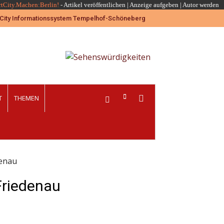
rtCity.Machen:Berlin!
-
Artikel veröffentlichen
|
Anzeige aufgeben |
Autor werden
T
THEMEN
denau
 Friedenau