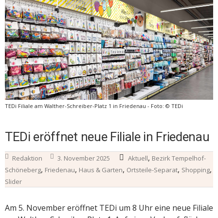
TEDi Filiale am Walther-Schreiber-Platz 1 in Friedenau - Foto: © TEDi
TEDi eröffnet neue Filiale in Friedenau
,
Redaktion
3. November 2025
Aktuell
Bezirk Tempelhof-
,
,
,
,
,
Schöneberg
Friedenau
Haus & Garten
Ortsteile-Separat
Shopping
Slider
Am 5. November eröffnet TEDi um 8 Uhr eine neue Filiale