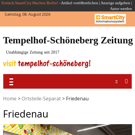
Skip
Einfach.SmartCity.Machen:Berlin!
-
Artikel veröffentlichen
|
Anzeige aufgeben |
Autor werden
to
Samstag, 08. August 2026
content
Tempelhof-Schöneberg Zeitung
Unabhängige Zeitung seit 2017
Home
>
Ortsteile-Separat
>
Friedenau
Friedenau