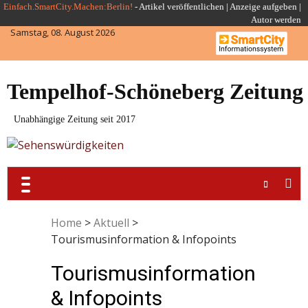
Skip
Einfach.SmartCity.Machen:Berlin!
-
Artikel veröffentlichen
|
Anzeige aufgeben |
Autor werden
to
Samstag, 08. August 2026
content
Tempelhof-Schöneberg Zeitung
Unabhängige Zeitung seit 2017
Home
>
Aktuell
>
Tourismusinformation & Infopoints
Tourismusinformation
& Infopoints