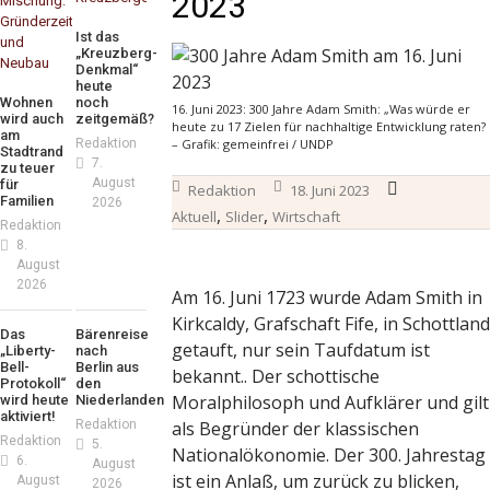
2023
Ist das
„Kreuzberg-
Denkmal“
heute
Wohnen
noch
16. Juni 2023: 300 Jahre Adam Smith: „Was würde er
wird auch
zeitgemäß?
heute zu 17 Zielen für nachhaltige Entwicklung raten?
am
Redaktion
– Grafik: gemeinfrei / UNDP
Stadtrand
7.
zu teuer
August
für
Redaktion
18. Juni 2023
Familien
2026
,
,
Aktuell
Slider
Wirtschaft
Redaktion
8.
August
2026
Am 16. Juni 1723 wurde Adam Smith in
Kirkcaldy, Grafschaft Fife, in Schottland
Das
Bärenreise
getauft, nur sein Taufdatum ist
„Liberty-
nach
Bell-
Berlin aus
bekannt.. Der schottische
Protokoll“
den
Moralphilosoph und Aufklärer und gilt
wird heute
Niederlanden
aktiviert!
Redaktion
als Begründer der klassischen
Redaktion
5.
Nationalökonomie. Der 300. Jahrestag
6.
August
ist ein Anlaß, um zurück zu blicken,
August
2026