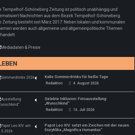
e Tempelhof-Schöneberg Zeitung ist politisch unabhängig und
ematisiert Nachrichten aus dem Bezirk Tempelhof-Schöneberg.
e Zeitung besteht seit März 2017. Neben lokalen und kommunalen
emen werden auch allgemeine und allgemeinpolitische Themen
handelt.
LEBEN
Kalte Sommerdrinks für heiße Tage
Redaktion
4. August 2026
Gelebte Inklusion: Fotoausstellung
„Wunschkind“
Redaktion
16. Juli 2026
Papst Leo XIV. setzt ein Zeichen mit der neuen
Enzyklika „Magnifica Humanitas“