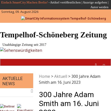
Skip
Einfach.SmartCity.Machen:Berlin!
-
Artikel veröffentlichen
|
Anzeige aufgeben |
Autor werden
to
Sonntag, 09. August 2026
content
Tempelhof-Schöneberg Zeitung
Unabhängige Zeitung seit 2017
Home
>
Aktuell
>
300 Jahre Adam
AKTUELLE
Smith am 16. Juni 2023
NEWS
300 Jahre Adam
Smith am 16. Juni