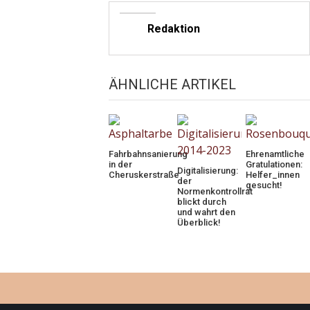
Redaktion
ÄHNLICHE ARTIKEL
Fahrbahnsanierung
Ehrenamtliche
in der
Gratulationen:
Digitalisierung:
Cheruskerstraße
Helfer_innen
der
gesucht!
Normenkontrollrat
blickt durch
und wahrt den
Überblick!