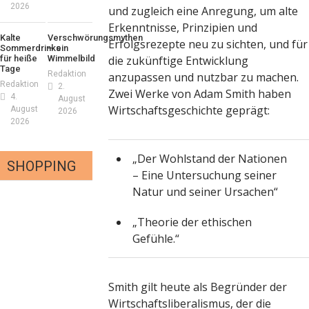
2026
und zugleich eine Anregung, um alte
Erkenntnisse, Prinzipien und
Kalte
Verschwörungsmythen
Erfolgsrezepte neu zu sichten, und für
Sommerdrinks
– ein
für heiße
Wimmelbild
die zukünftige Entwicklung
Tage
Redaktion
anzupassen und nutzbar zu machen.
Redaktion
2.
Zwei Werke von Adam Smith haben
4.
August
Wirtschaftsgeschichte geprägt:
August
2026
2026
„Der Wohlstand der Nationen
SHOPPING
– Eine Untersuchung seiner
Natur und seiner Ursachen“
„Theorie der ethischen
iker – fit für die
Gefühle.“
nnenfinsternis!
ns London mit Summer
daktion
23. Juli 2026
Smith gilt heute als Begründer der
nd neuer Kollektion
mmt der Honig? – Neue
Wirtschaftsliberalismus, der die
daktion
19. Juli 2026