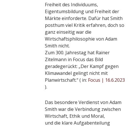
eln gelten 14. Juni
Freiheit des Individuums,
ermärchen 2026:
aktion
13. Juni 2026
Eigentumsbildung und Freiheit der
werk bringt drei neue
Märkte einforderte. Dafür hat Smith
als zur Fußball-WM
posthum viel Kritik erfahren, doch so
aktion
13. Juni 2026
ganz einseitig war die
Wirtschaftsphilosophie von Adam
Smith nicht.
Zum 300. Jahrestag hat Rainer
Zitelmann in Focus das Bild
geradegerückt: „Der Kampf gegen
Klimawandel gelingt nicht mit
Planwirtschaft.“ ( in:
Focus | 16.6.2023
).
Das besondere Verdienst von Adam
Smith war die Verbindung zwischen
Wirtschaft, Ethik und Moral,
und die klare Aufgabenteilung