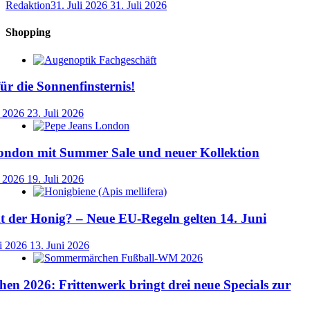
Redaktion
31. Juli 2026
31. Juli 2026
Shopping
für die Sonnenfinsternis!
i 2026
23. Juli 2026
ondon mit Summer Sale und neuer Kollektion
i 2026
19. Juli 2026
der Honig? – Neue EU-Regeln gelten 14. Juni
i 2026
13. Juni 2026
n 2026: Frittenwerk bringt drei neue Specials zur