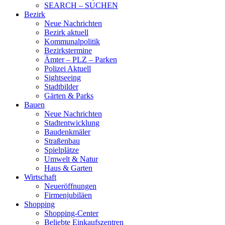
SEARCH – SUCHEN
Bezirk
Neue Nachrichten
Bezirk aktuell
Kommunalpolitik
Bezirkstermine
Ämter – PLZ – Parken
Polizei Aktuell
Sightseeing
Stadtbilder
Gärten & Parks
Bauen
Neue Nachrichten
Stadtentwicklung
Baudenkmäler
Straßenbau
Spielplätze
Umwelt & Natur
Haus & Garten
Wirtschaft
Neueröffnungen
Firmenjubiläen
Shopping
Shopping-Center
Beliebte Einkaufszentren