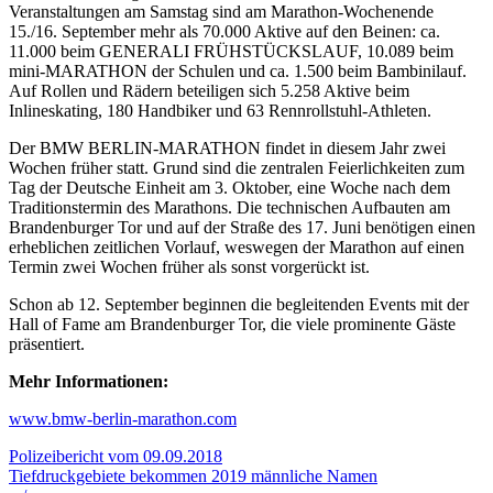
Veranstaltungen am Samstag sind am Marathon-Wochenende
15./16. September mehr als 70.000 Aktive auf den Beinen: ca.
11.000 beim GENERALI FRÜHSTÜCKSLAUF, 10.089 beim
mini-MARATHON der Schulen und ca. 1.500 beim Bambinilauf.
Auf Rollen und Rädern beteiligen sich 5.258 Aktive beim
Inlineskating, 180 Handbiker und 63 Rennrollstuhl-Athleten.
Der BMW BERLIN-MARATHON findet in diesem Jahr zwei
Wochen früher statt. Grund sind die zentralen Feierlichkeiten zum
Tag der Deutsche Einheit am 3. Oktober, eine Woche nach dem
Traditionstermin des Marathons. Die technischen Aufbauten am
Brandenburger Tor und auf der Straße des 17. Juni benötigen einen
erheblichen zeitlichen Vorlauf, weswegen der Marathon auf einen
Termin zwei Wochen früher als sonst vorgerückt ist.
Schon ab 12. September beginnen die begleitenden Events mit der
Hall of Fame am Brandenburger Tor, die viele prominente Gäste
präsentiert.
Mehr Informationen:
www.bmw-berlin-marathon.com
Beitragsnavigation
Polizeibericht vom 09.09.2018
Tiefdruckgebiete bekommen 2019 männliche Namen