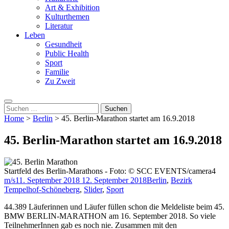
Art & Exhibition
Kulturthemen
Literatur
Leben
Gesundheit
Public Health
Sport
Familie
Zu Zweit
Suchen
nach:
Home
>
Berlin
>
45. Berlin-Marathon startet am 16.9.2018
45. Berlin-Marathon startet am 16.9.2018
Startfeld des Berlin-Marathons - Foto: © SCC EVENTS/camera4
m/s
11. September 2018
12. September 2018
Berlin
,
Bezirk
Tempelhof-Schöneberg
,
Slider
,
Sport
44.389 Läuferinnen und Läufer füllen schon die Meldeliste beim 45.
BMW BERLIN-MARATHON am 16. September 2018. So viele
TeilnehmerInnen gab es noch nie. Zusammen mit den