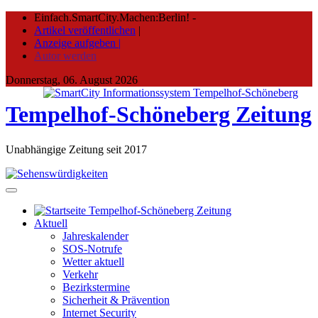
Skip
Einfach.SmartCity.Machen:Berlin!
-
to
Artikel veröffentlichen
|
content
Anzeige aufgeben |
Autor werden
Donnerstag, 06. August 2026
Tempelhof-Schöneberg Zeitung
Unabhängige Zeitung seit 2017
Aktuell
Jahreskalender
SOS-Notrufe
Wetter aktuell
Verkehr
Bezirkstermine
Sicherheit & Prävention
Internet Security