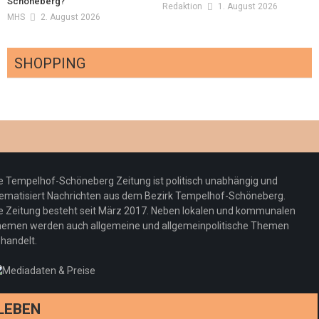
Schöneberg?
Redaktion
1. August 2026
MHS
2. August 2026
SHOPPING
Optiker – fit für die Sonnenfinsternis!
Redaktion
23. Juli 2026
Pepe Jeans London mit Summer Sale und
e Tempelhof-Schöneberg Zeitung ist politisch unabhängig und
neuer Kollektion
ematisiert Nachrichten aus dem Bezirk Tempelhof-Schöneberg.
Woher kommt der Honig? – Neue EU-
Redaktion
19. Juli 2026
e Zeitung besteht seit März 2017. Neben lokalen und kommunalen
Regeln gelten 14. Juni
emen werden auch allgemeine und allgemeinpolitische Themen
handelt.
Sommermärchen 2026: Frittenwerk bringt
Redaktion
13. Juni 2026
drei neue Specials zur Fußball-WM
Redaktion
13. Juni 2026
LEBEN