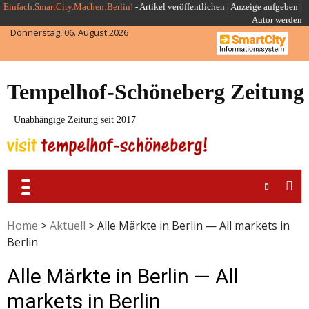
Skip
Einfach.SmartCity.Machen:Berlin!
-
Artikel veröffentlichen
|
Anzeige aufgeben |
Autor werden
to
Donnerstag, 06. August 2026
content
Tempelhof-Schöneberg Zeitung
Unabhängige Zeitung seit 2017
Home
>
Aktuell
>
Alle Märkte in Berlin — All markets in
Berlin
Alle Märkte in Berlin — All
markets in Berlin