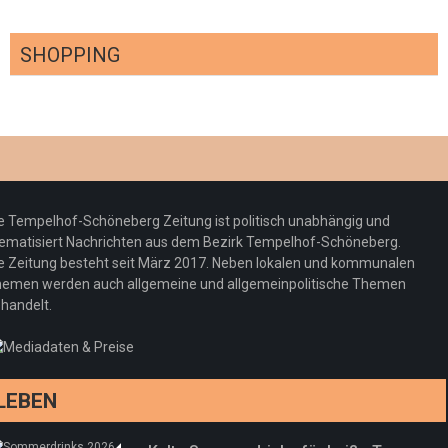
SHOPPING
Optiker – fit für die Sonnenfinsternis!
Redaktion
23. Juli 2026
Pepe Jeans London mit Summer Sale und
e Tempelhof-Schöneberg Zeitung ist politisch unabhängig und
neuer Kollektion
ematisiert Nachrichten aus dem Bezirk Tempelhof-Schöneberg.
Woher kommt der Honig? – Neue EU-
Redaktion
19. Juli 2026
e Zeitung besteht seit März 2017. Neben lokalen und kommunalen
Regeln gelten 14. Juni
emen werden auch allgemeine und allgemeinpolitische Themen
handelt.
Sommermärchen 2026: Frittenwerk bringt
Redaktion
13. Juni 2026
drei neue Specials zur Fußball-WM
Redaktion
13. Juni 2026
LEBEN