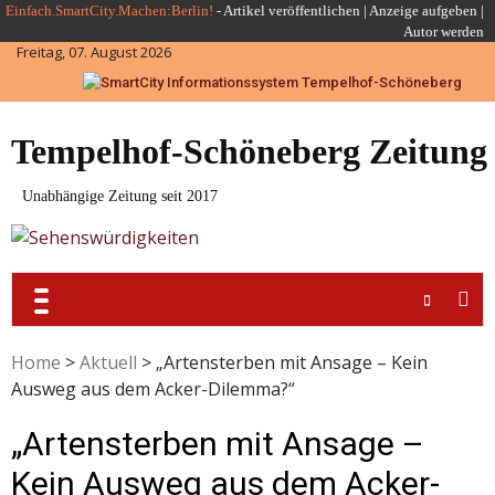
Skip
Einfach.SmartCity.Machen:Berlin!
-
Artikel veröffentlichen
|
Anzeige aufgeben |
Autor werden
to
Freitag, 07. August 2026
content
Tempelhof-Schöneberg Zeitung
Unabhängige Zeitung seit 2017
Home
>
Aktuell
>
„Artensterben mit Ansage – Kein
Ausweg aus dem Acker-Dilemma?“
„Artensterben mit Ansage –
Kein Ausweg aus dem Acker-