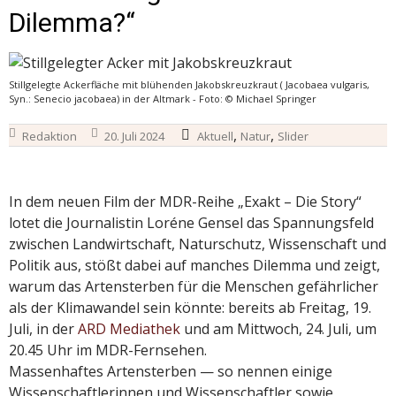
Dilemma?“
Stillgelegte Ackerfläche mit blühenden Jakobskreuzkraut ( Jacobaea vulgaris,
Syn.: Senecio jacobaea) in der Altmark - Foto: © Michael Springer
,
,
Redaktion
20. Juli 2024
Aktuell
Natur
Slider
In dem neuen Film der MDR-Reihe „Exakt – Die Story“
lotet die Journalistin Loréne Gensel das Spannungsfeld
zwischen Landwirtschaft, Naturschutz, Wissenschaft und
Politik aus, stößt dabei auf manches Dilemma und zeigt,
warum das Artensterben für die Menschen gefährlicher
als der Klimawandel sein könnte: bereits ab Freitag, 19.
Juli, in der
ARD Mediathek
und am Mittwoch, 24. Juli, um
20.45 Uhr im MDR-Fernsehen.
Massenhaftes Artensterben — so nennen einige
Wissenschaftlerinnen und Wissenschaftler sowie