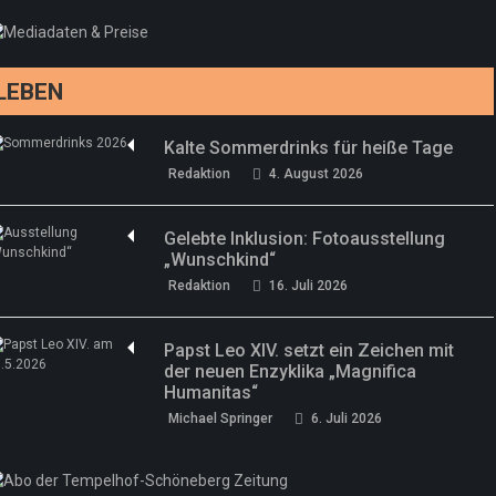
drei neue Specials zur Fußball-WM
Redaktion
13. Juni 2026
LEBEN
Kalte Sommerdrinks für heiße Tage
Redaktion
4. August 2026
Gelebte Inklusion: Fotoausstellung
„Wunschkind“
Redaktion
16. Juli 2026
Papst Leo XIV. setzt ein Zeichen mit
der neuen Enzyklika „Magnifica
Humanitas“
Michael Springer
6. Juli 2026