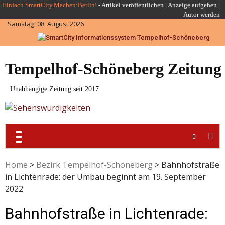
Skip
Einfach.SmartCity.Machen:Berlin!
-
Artikel veröffentlichen
|
Anzeige aufgeben |
Autor werden
to
Samstag, 08. August 2026
content
Tempelhof-Schöneberg Zeitung
Unabhängige Zeitung seit 2017
Home
>
Bezirk Tempelhof-Schöneberg
>
Bahnhofstraße
in Lichtenrade: der Umbau beginnt am 19. September
2022
Bahnhofstraße in Lichtenrade: