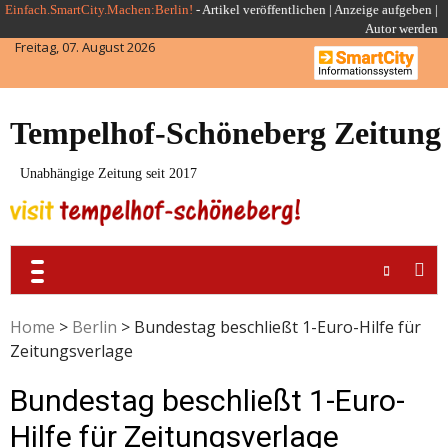
Skip
Einfach.SmartCity.Machen:Berlin!
-
Artikel veröffentlichen
|
Anzeige aufgeben |
Autor werden
to
Freitag, 07. August 2026
content
Tempelhof-Schöneberg Zeitung
Unabhängige Zeitung seit 2017
Home
>
Berlin
>
Bundestag beschließt 1-Euro-Hilfe für
Zeitungsverlage
Bundestag beschließt 1-Euro-
Hilfe für Zeitungsverlage