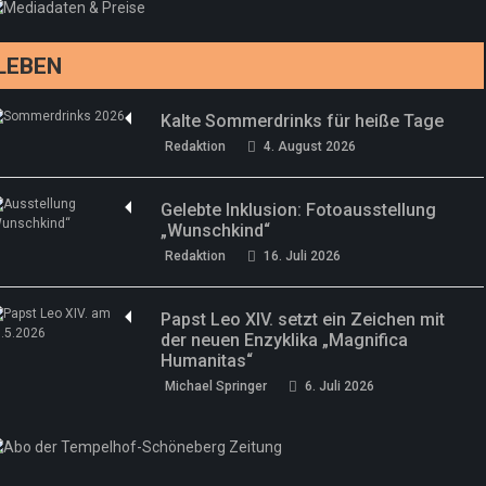
Redaktion
13. Juni 2026
LEBEN
Kalte Sommerdrinks für heiße Tage
Redaktion
4. August 2026
Gelebte Inklusion: Fotoausstellung
„Wunschkind“
Redaktion
16. Juli 2026
Papst Leo XIV. setzt ein Zeichen mit
der neuen Enzyklika „Magnifica
Humanitas“
Michael Springer
6. Juli 2026