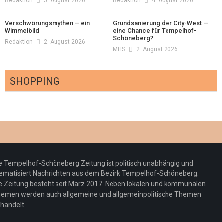
Redaktion
5. August 2026
Redaktion
4. August 2026
Verschwörungsmythen – ein
Grundsanierung der City-West —
Wimmelbild
eine Chance für Tempelhof-
Schöneberg?
Redaktion
2. August 2026
MHS
2. August 2026
SHOPPING
Optiker – fit für die Sonnenfinsternis!
Redaktion
23. Juli 2026
Pepe Jeans London mit Summer Sale und
e Tempelhof-Schöneberg Zeitung ist politisch unabhängig und
neuer Kollektion
ematisiert Nachrichten aus dem Bezirk Tempelhof-Schöneberg.
Woher kommt der Honig? – Neue EU-
Redaktion
19. Juli 2026
e Zeitung besteht seit März 2017. Neben lokalen und kommunalen
Regeln gelten 14. Juni
emen werden auch allgemeine und allgemeinpolitische Themen
handelt.
Sommermärchen 2026: Frittenwerk bringt
Redaktion
13. Juni 2026
drei neue Specials zur Fußball-WM