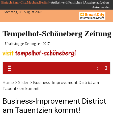
Skip
Einfach.SmartCity.Machen:Berlin!
-
Artikel veröffentlichen
|
Anzeige aufgeben |
Autor werden
to
Samstag, 08. August 2026
content
Tempelhof-Schöneberg Zeitung
Unabhängige Zeitung seit 2017
Home
>
Slider
>
Business-Improvement District am
Tauentzien kommt!
Business-Improvement District
am Tauentzien kommt!