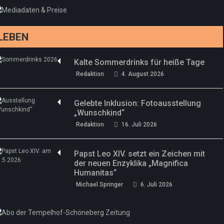
drei neue Specials zur Fußball-WM
Redaktion
13. Juni 2026
LEBEN
Kalte Sommerdrinks für heiße Tage
Redaktion
4. August 2026
Gelebte Inklusion: Fotoausstellung
„Wunschkind“
Redaktion
16. Juli 2026
Papst Leo XIV. setzt ein Zeichen mit
der neuen Enzyklika „Magnifica
Humanitas“
Michael Springer
6. Juli 2026