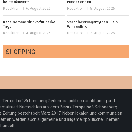
heute aktiviert!
Niederlanden
Redaktion
6. August 2026
Redaktion
5. August 2026
Kalte Sommerdrinks für heiße
Verschwörungsmythen – ein
Tage
Wimmelbild
Redaktion
4. August 2026
Redaktion
2. August 2026
SHOPPING
Optiker – fit für die Sonnenfinsternis!
Redaktion
23. Juli 2026
Pepe Jeans London mit Summer Sale und
e Tempelhof-Schöneberg Zeitung ist politisch unabhängig und
neuer Kollektion
ematisiert Nachrichten aus dem Bezirk Tempelhof-Schöneberg.
Woher kommt der Honig? – Neue EU-
Redaktion
19. Juli 2026
e Zeitung besteht seit März 2017. Neben lokalen und kommunalen
Regeln gelten 14. Juni
emen werden auch allgemeine und allgemeinpolitische Themen
handelt.
Sommermärchen 2026: Frittenwerk bringt
Redaktion
13. Juni 2026