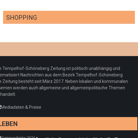
SHOPPING
Optiker – fit für die Sonnenfinsternis!
Redaktion
23. Juli 2026
Pepe Jeans London mit Summer Sale und
e Tempelhof-Schöneberg Zeitung ist politisch unabhängig und
neuer Kollektion
ematisiert Nachrichten aus dem Bezirk Tempelhof-Schöneberg.
Woher kommt der Honig? – Neue EU-
Redaktion
19. Juli 2026
e Zeitung besteht seit März 2017. Neben lokalen und kommunalen
Regeln gelten 14. Juni
emen werden auch allgemeine und allgemeinpolitische Themen
handelt.
Sommermärchen 2026: Frittenwerk bringt
Redaktion
13. Juni 2026
drei neue Specials zur Fußball-WM
Redaktion
13. Juni 2026
LEBEN