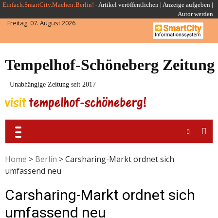
Skip
Einfach.SmartCity.Machen:Berlin!
-
Artikel veröffentlichen
|
Anzeige aufgeben |
Autor werden
to
Freitag, 07. August 2026
content
Tempelhof-Schöneberg Zeitung
Unabhängige Zeitung seit 2017
Home
>
Berlin
>
Carsharing-Markt ordnet sich
umfassend neu
Carsharing-Markt ordnet sich
umfassend neu