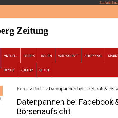
Einfach.Sma
erg Zeitung
AKTUELL
BEZIRK
BAUEN
WIRTSCHAFT
SHOPPING
MARK
RECHT
KULTUR
LEBEN
Home
>
Recht
>
Datenpannen bei Facebook & Insta
Datenpannen bei Facebook &
Börsenaufsicht