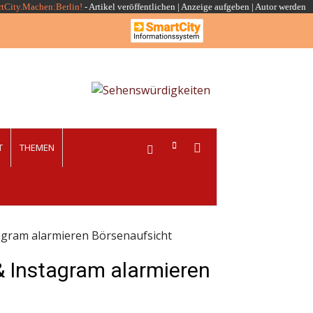
rtCity.Machen:Berlin!
-
Artikel veröffentlichen
|
Anzeige aufgeben |
Autor werden
T
THEMEN
gram alarmieren Börsenaufsicht
 Instagram alarmieren