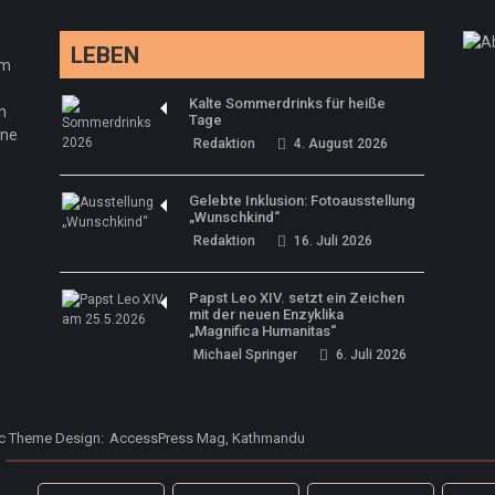
LEBEN
em
Kalte Sommerdrinks für heiße
n
Tage
ine
Redaktion
4. August 2026
Gelebte Inklusion: Fotoausstellung
„Wunschkind“
Redaktion
16. Juli 2026
Papst Leo XIV. setzt ein Zeichen
mit der neuen Enzyklika
„Magnifica Humanitas“
Michael Springer
6. Juli 2026
ic Theme Design:
AccessPress Mag, Kathmandu