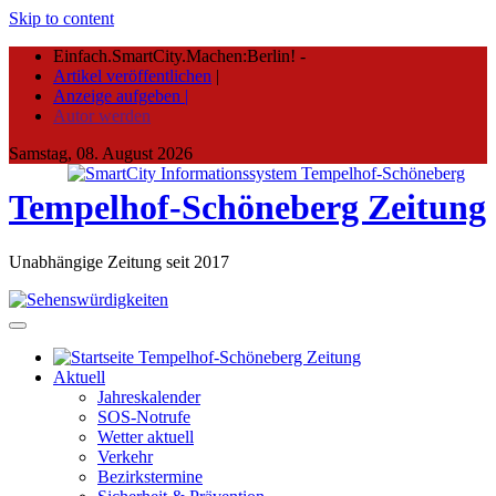
Skip to content
Einfach.SmartCity.Machen:Berlin!
-
Artikel veröffentlichen
|
Anzeige aufgeben |
Autor werden
Samstag, 08. August 2026
Tempelhof-Schöneberg Zeitung
Unabhängige Zeitung seit 2017
Aktuell
Jahreskalender
SOS-Notrufe
Wetter aktuell
Verkehr
Bezirkstermine