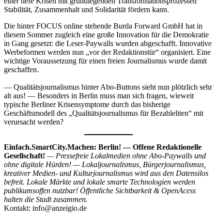
einer tiefe Krisen mit grundlegenden Transformationsprozessen
Stabilität, Zusammenhalt und Solidarität fördern kann.
Die hinter FOCUS online stehende Burda Forward GmbH hat in
diesem Sommer zugleich eine große Innovation für die Demokratie
in Gang gesetzt: die Leser-Paywalls wurden abgeschafft. Innovative
Werbeformen werden nun „vor der Redaktionstür“ organisiert. Eine
wichtige Voraussetzung für einen freien Journalismus wurde damit
geschaffen.
— Qualitätsjournalismus hinter Abo-Buttons sieht nun plötzlich sehr
alt aus! — Besonders in Berlin muss man sich fragen, wieweit
typische Berliner Krisensymptome durch das bisherige
Geschäftsmodell des „Qualitätsjournalismus für Bezahleliten“ mit
verursacht werden?
Einfach.SmartCity.Machen: Berlin! — Offene Redaktionelle
Gesellschaft!
— Pressefreie Lokalmedien ohne Abo-Paywalls und
ohne digitale Hürden! — Lokaljournalismus, Bürgerjournalismus,
kreativer Medien- und Kulturjournalismus wird aus den Datensilos
befreit. Lokale Märkte und lokale smarte Technologien werden
publikumsoffen nutzbar! Öffentliche Sichtbarkeit & OpenAcess
halten die Stadt zusammen.
Kontakt: info@anzeigio.de