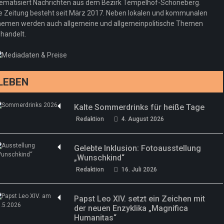
ematisiert Nachrichten aus dem Bezirk Tempelhof-Schöneberg.
Woher kommt der Honig? – Neue EU-
Redaktion
19. Juli 2026
e Zeitung besteht seit März 2017. Neben lokalen und kommunalen
Regeln gelten 14. Juni
emen werden auch allgemeine und allgemeinpolitische Themen
handelt.
Sommermärchen 2026: Frittenwerk bringt
Redaktion
13. Juni 2026
drei neue Specials zur Fußball-WM
Redaktion
13. Juni 2026
LEBEN
Kalte Sommerdrinks für heiße Tage
Redaktion
4. August 2026
Gelebte Inklusion: Fotoausstellung
„Wunschkind“
Redaktion
16. Juli 2026
Papst Leo XIV. setzt ein Zeichen mit
der neuen Enzyklika „Magnifica
Humanitas“