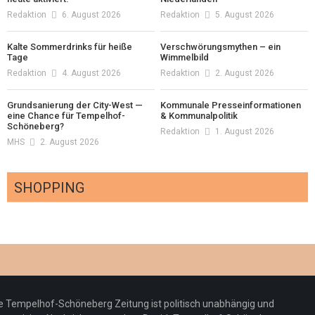
Redaktion
6. August 2026
Redaktion
5. August 2026
Kalte Sommerdrinks für heiße
Verschwörungsmythen – ein
Tage
Wimmelbild
Redaktion
4. August 2026
Redaktion
2. August 2026
Grundsanierung der City-West —
Kommunale Presseinformationen
eine Chance für Tempelhof-
& Kommunalpolitik
Schöneberg?
Redaktion
1. August 2026
MHS
2. August 2026
SHOPPING
Optiker – fit für die Sonnenfinsternis!
Redaktion
23. Juli 2026
Pepe Jeans London mit Summer Sale und
e Tempelhof-Schöneberg Zeitung ist politisch unabhängig und
neuer Kollektion