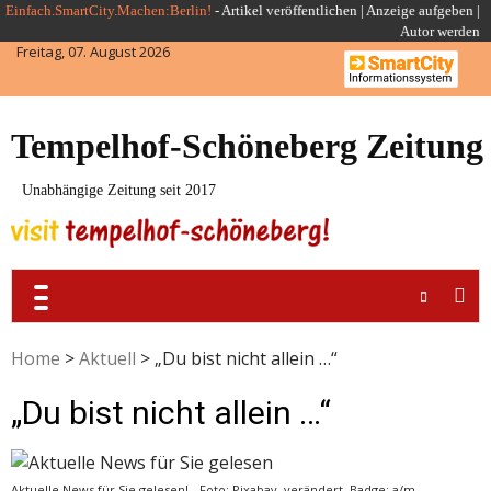
Skip
Einfach.SmartCity.Machen:Berlin!
-
Artikel veröffentlichen
|
Anzeige aufgeben |
Autor werden
to
Freitag, 07. August 2026
content
Tempelhof-Schöneberg Zeitung
Unabhängige Zeitung seit 2017
Home
>
Aktuell
>
„Du bist nicht allein …“
„Du bist nicht allein …“
Aktuelle News für Sie gelesen! - Foto: Pixabay, verändert, Badge: a/m