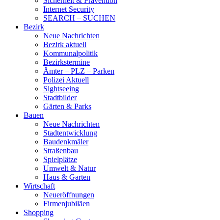
Sicherheit & Prävention
Internet Security
SEARCH – SUCHEN
Bezirk
Neue Nachrichten
Bezirk aktuell
Kommunalpolitik
Bezirkstermine
Ämter – PLZ – Parken
Polizei Aktuell
Sightseeing
Stadtbilder
Gärten & Parks
Bauen
Neue Nachrichten
Stadtentwicklung
Baudenkmäler
Straßenbau
Spielplätze
Umwelt & Natur
Haus & Garten
Wirtschaft
Neueröffnungen
Firmenjubiläen
Shopping