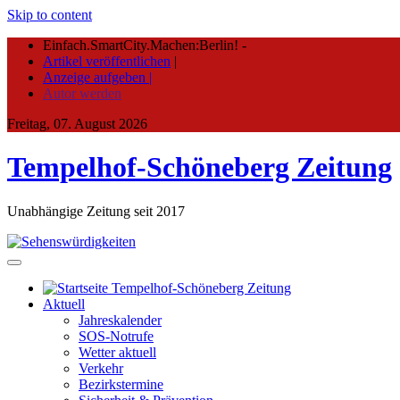
Skip to content
Einfach.SmartCity.Machen:Berlin!
-
Artikel veröffentlichen
|
Anzeige aufgeben |
Autor werden
Freitag, 07. August 2026
Tempelhof-Schöneberg Zeitung
Unabhängige Zeitung seit 2017
Aktuell
Jahreskalender
SOS-Notrufe
Wetter aktuell
Verkehr
Bezirkstermine