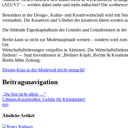
(AEUV)“ — werden dabei mehr und mehr mißachtet! Die wettbewerblic
Besonders in der Design-, Kultur- und Kreativwirtschaft wird mit Ste
vermarktet. Die Kreativen und Urheber der kreativen Ideen werden a
Die fehlende Eigenkapitalbasis der Gründer und Gründerinnen in der 
Berlin kann so nicht zur Modehauptstadt werden – sondern wird zum 
Ort.
Wirtschaftsförderungen verpuffen in Aktionen. Die Wirtschaftsförde
fördern! — Statt Investitionen in „Berliner Köpfe, Rechte & Kreation
Berlin-Mitte Zeitung:
Design-Klau in der Modewelt leicht gemacht!
Beitragsnavigation
„Du bist nicht allein …“
Lithium-Knopfzellen: Gefahr für Kleinkinder!
m/s
Ähnliche Artikel