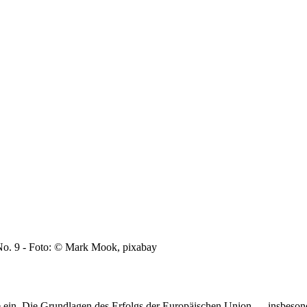
 No. 9 - Foto: © Mark Mook, pixabay
ge ein. Die Grundlagen des Erfolgs der Europäischen Union — insbeson