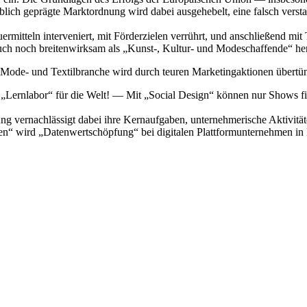
h geprägte Marktordnung wird dabei ausgehebelt, eine falsch verstand
uermitteln interveniert, mit Förderzielen verrührt, und anschließend 
uch noch breitenwirksam als „Kunst-, Kultur- und Modeschaffende“ her
Mode- und Textilbranche wird durch teuren Marketingaktionen übertünch
„Lernlabor“ für die Welt! — Mit „Social Design“ können nur Shows fi
rung vernachlässigt dabei ihre Kernaufgaben, unternehmerische Aktiv
en“ wird „Datenwertschöpfung“ bei digitalen Plattformunternehmen in D