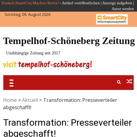
Skip
Einfach.SmartCity.Machen:Berlin!
-
Artikel veröffentlichen
|
Anzeige aufgeben |
Autor werden
to
Sonntag, 09. August 2026
content
Tempelhof-Schöneberg Zeitung
Unabhängige Zeitung seit 2017
Home
>
Aktuell
>
Transformation: Presseverteiler
abgeschafft!
Transformation: Presseverteiler
abgeschafft!