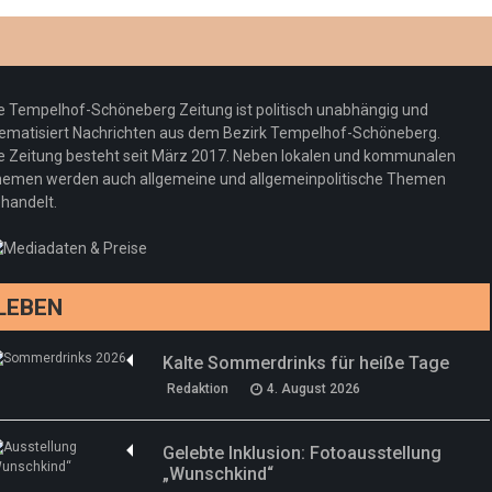
Optiker – fit für die Sonnenfinsternis!
Redaktion
23. Juli 2026
Pepe Jeans London mit Summer Sale und
e Tempelhof-Schöneberg Zeitung ist politisch unabhängig und
neuer Kollektion
ematisiert Nachrichten aus dem Bezirk Tempelhof-Schöneberg.
Woher kommt der Honig? – Neue EU-
Redaktion
19. Juli 2026
e Zeitung besteht seit März 2017. Neben lokalen und kommunalen
Regeln gelten 14. Juni
emen werden auch allgemeine und allgemeinpolitische Themen
handelt.
Sommermärchen 2026: Frittenwerk bringt
Redaktion
13. Juni 2026
drei neue Specials zur Fußball-WM
Redaktion
13. Juni 2026
LEBEN
Kalte Sommerdrinks für heiße Tage
Redaktion
4. August 2026
Gelebte Inklusion: Fotoausstellung
„Wunschkind“